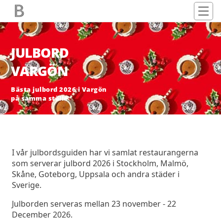
JULBORD
VARGÖN
Bästa julbord 2026 i Vargön
på samma ställe
I vår julbordsguiden har vi samlat restaurangerna
som serverar julbord 2026 i Stockholm, Malmö,
Skåne, Goteborg, Uppsala och andra städer i
Sverige.
Julborden serveras mellan 23 november - 22
December 2026.