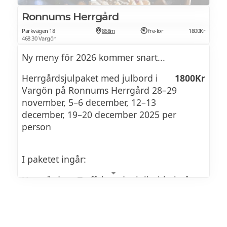
Ronnums Herrgård
Parkvägen 18
868m
fre-lör
1800Kr
468 30 Vargön
Ny meny för 2026 kommer snart...
Herrgårdsjulpaket med julbord i
1800Kr
Vargön på Ronnums Herrgård 28–29
november, 5–6 december, 12–13
december, 19–20 december 2025 per
person
I paketet ingår:
Herrgårdens Tryffel med minibubbel på
rummet på ankomstdagen
En natt i delat Standard Double Room