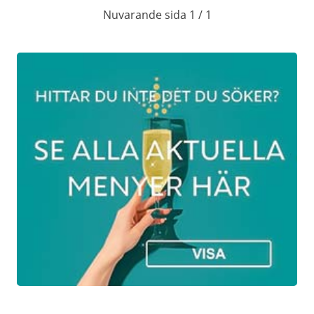
Julbord (exkl. dryck)
Nuvarande sida 1 / 1
Herrgårdsfrukost
Entré till relaxavdelning med bastu och
uppvärmd sittpool utomhus
Badrock och tofflor till låns
Kostnadsfri parkering precis utanför
herrgården