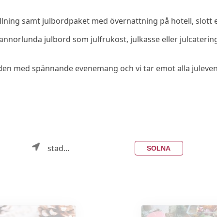
llning samt julbordpaket med övernattning på hotell, slott e
er annorlunda julbord som julfrukost, julkasse eller julcate
 julguiden med spännande evenemang och vi tar emot alla jule
stad...
SOLNA