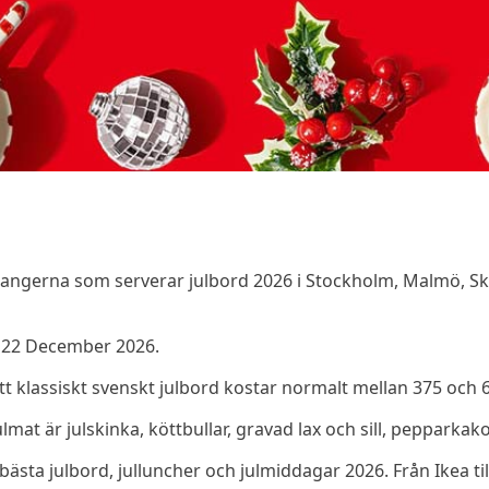
aurangerna som serverar julbord 2026 i Stockholm, Malmö, 
- 22 December 2026.
Ett klassiskt svenskt julbord kostar normalt mellan 375 och 
mat är julskinka, köttbullar, gravad lax och sill, pepparkak
 bästa julbord, julluncher och julmiddagar 2026. Från Ikea till