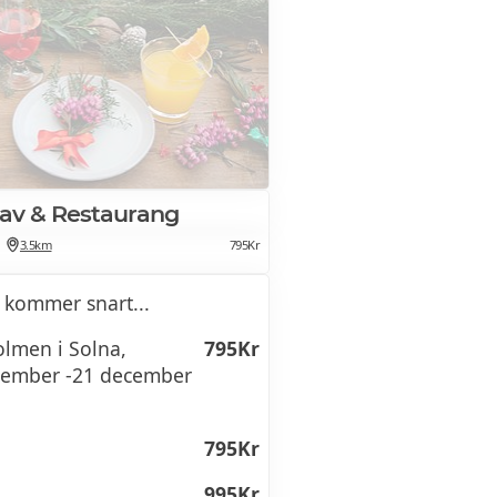
av & Restaurang
3.5km
795Kr
 kommer snart...
olmen i Solna,
795Kr
vember -21 december
795Kr
995Kr