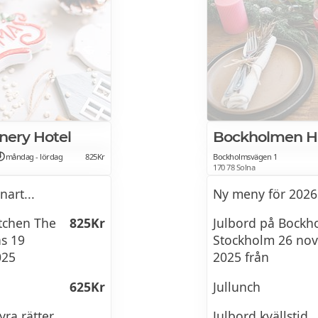
nery Hotel
Bockholmen H
måndag - lördag
825Kr
Bockholmsvägen 1
170 78 Solna
art...
Ny meny för 2026
tchen The
825Kr
Julbord på Bockh
as 19
Stockholm 26 no
025
2025 från
625Kr
Jullunch
yra rätter
Julbord kvällstid