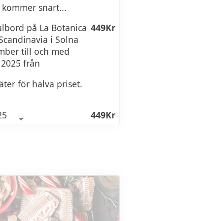
 kommer snart...
ssill
julbord på La Botanica
449Kr
 Scandinavia i Solna
mber till och med
2025 från
yrad grädde
ter för halva priset.
25
449Kr
kl. 11:30 - 17:30 (Maten
9.30)
likatessknäcke
447Kr
kavring med rökt sikrom
2, 5/12, 9/12, 10/12, 11/12,