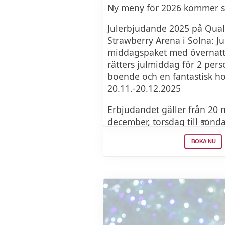
OST
Ny meny för 2026 kommer sn
Ädelostbrûlée med Vin Sant
Julerbjudande 2025 på Qual
Strawberry Arena i Solna: Ju
middagspaket med övernatt
DESSERT
rätters julmiddag för 2 pers
boende och en fantastisk ho
Chokladtryffelkaka med min
20.11.-20.12.2025
päronsorbet
Erbjudandet gäller från 20 
Vinpaket
december, torsdag till sönd
den 18 december!
S.A. Terreno Bianco di Stella
BOKA NU
2020 Terreno Chianti Classi
2022 Terreno Otto Sillano
2007 Terreno Vin Santo del 