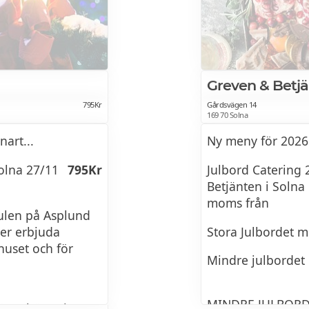
PÅ DET KALLA B
Pris inkl moms
Andra turen - Vi f
Eftermiddag
smakerna från ha
Greven & Betj
Tis-Tors kl 16-18
Inkokt lax med d
795Kr
Gårdsvägen 14
inkl moms
169 70 Solna
Västerbottenpaj 
art...
Ny meny för 2026
Ägghalvor toppa
Tisdagar -Torsda
olna 27/11
795Kr
Julbord Catering
Gravad lax med r
Betjänten i Solna
17:00-19:00/ 19:1
moms från
Varmrökt laxfilé
Julen på Asplund
er erbjuda
Stora Julbordet m
Fredagar
Kallrökt laxfilé
huset och för
Mindre julbordet
17:00-19:00 / 19:
Tredje turen - Vi
MINDRE JULBOR
Lördagar
för avhämtning