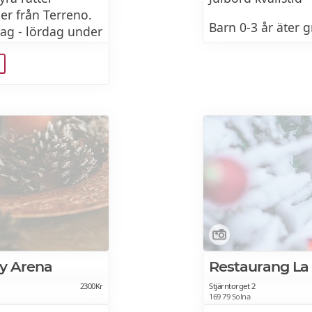
r från Terreno.
Barn 0-3 år äter g
ag - lördag under
- till 20
Barn 4-12 år äter f
JULBORDSMENY 
Varm vinglögg sm
pomerans
ring
Söta pepparkako
TILL BORDS
de grönsaker,
ry Arena
Restaurang La
sky
Inlagd sill
2300Kr
Stjärntorget 2
169 79 Solna
Senapssill