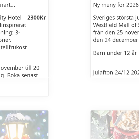
art...
Ny meny för 2026
Bacon & Pepparrot
o-inkokt fikon
ity Hotel
2300Kr
Sveriges största 
Matjessill
linspirerat
Westfield Mall of
ning: 3-
från den 25 nove
Skärgårdssill
oner,
den 24 december 
tellfrukost
t, serveras med
Hackad lök och s
Barn under 12 år ä
Dillkokt potatis
november till 20
Julafton 24/12 20
ag. Boka senast
Lagrad ost
Sittningar mellan 
Vispat smör
plockas bort kl. 1
co Le Tre Vigne
Kavring, Vört, De
Jullunch
Gubbröra på söt 
Datum: 28/11, 4/1
Chianti Classico
12/12 2025