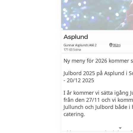
Asplund
Gunnar Asplunds Allè 2
992m
171 63 Solna
Ny meny för 2026 kommer sn
Julbord 2025 på Asplund i S
- 20/12 2025
I år kommer vi sätta igång 
från den 27/11 och vi komm
Jullunch och Julbord både i 
catering.
Vi kommer även ha julmat 