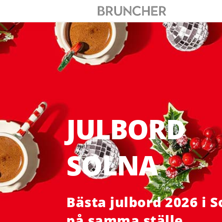
JULBORD
SOLNA
Bästa julbord 2026 i S
på samma ställe