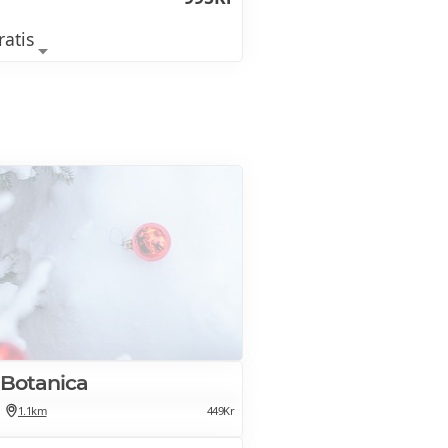
ratis
ör 35 kr / år
2025
aksatt med anis och
r
 Botanica
1.1km
449Kr