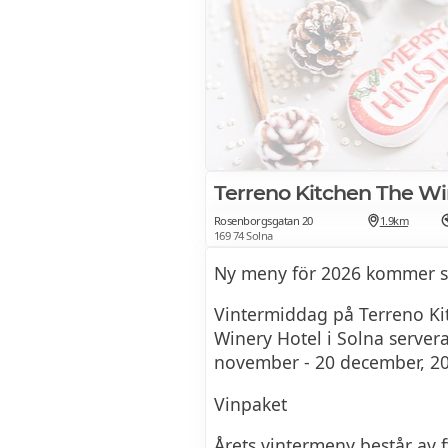
Terreno Kitchen The Wi
Rosenborgsgatan 20
1.9km
169 74 Solna
Ny meny för 2026 kommer sn
Vintermiddag på Terreno Ki
Winery Hotel i Solna server
november - 20 december, 2
Vinpaket
Årets vintermeny består av f