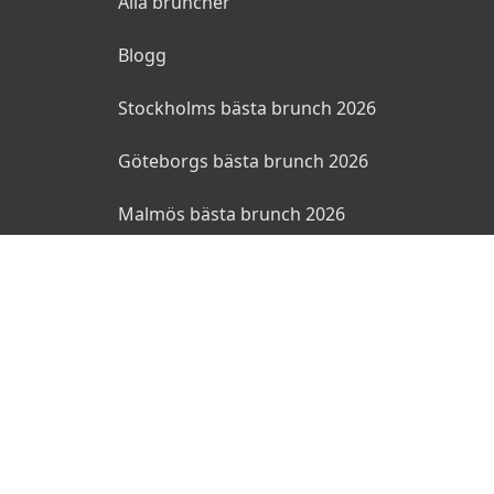
Alla bruncher
Blogg
Stockholms bästa brunch 2026
Göteborgs bästa brunch 2026
Malmös bästa brunch 2026
© 2026 Bruncher.se. Alla rättigheter reserverade.
Användarvillkor
Integritetspolicy
Ansvarsfriskrivning
🌜
🌞