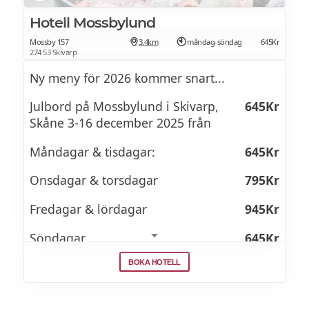
Hotell Mossbylund
Mossby 157
3.4km
måndag-söndag
645Kr
274 53 Skivarp
Ny meny för 2026 kommer snart...
Julbord på Mossbylund i Skivarp,
645Kr
Skåne 3-16 december 2025 från
Måndagar & tisdagar:
645Kr
Onsdagar & torsdagar
795Kr
Fredagar & lördagar
945Kr
Söndagar
645Kr
BOKA HOTELL
Julbordslunch på söndagar
495Kr