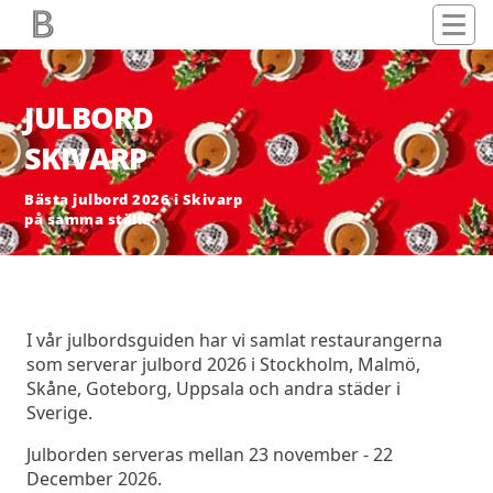
JULBORD
SKIVARP
Bästa julbord 2026 i Skivarp
på samma ställe
I vår julbordsguiden har vi samlat restaurangerna
som serverar julbord 2026 i Stockholm, Malmö,
Skåne, Goteborg, Uppsala och andra städer i
Sverige.
Julborden serveras mellan 23 november - 22
December 2026.