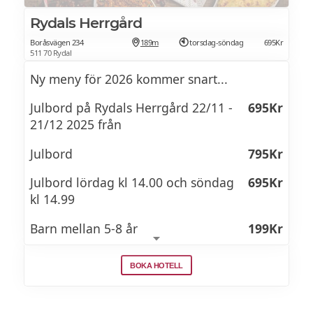
Rydals Herrgård
Boråsvägen 234
189m
torsdag-söndag
695Kr
511 70 Rydal
Ny meny för 2026 kommer snart...
Julbord på Rydals Herrgård 22/11 -
695Kr
21/12 2025 från
Julbord
795Kr
Julbord lördag kl 14.00 och söndag
695Kr
kl 14.99
Barn mellan 5-8 år
199Kr
Barn mellan 9-12 år
349Kr
BOKA HOTELL
Vi har premiär för vårt julbord lördagen