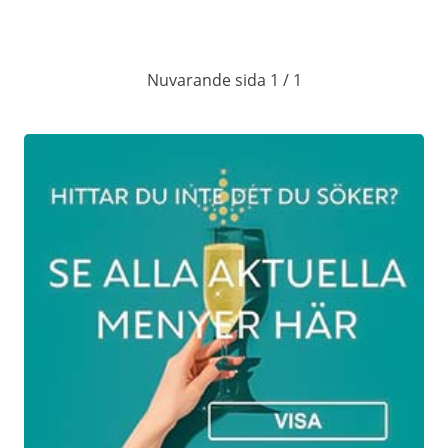
den 22 november och därefter varje vecka
från torsdag till söndag fram till söndagen
den 21 december 2025.
Nuvarande sida 1 / 1
På torsdagar och fredagar är ni välkomna
från kl 18.00, på lördagar kl 14.00 eller från
kl 18.00 och på söndagar kl 14.00.
Jultallrik
299Kr
På vardagar ( tisdagar - fredagar) mellan kl
12.00 och kl 14.00 serverar vi jultallrik vid
bordet, (först en kall, sedan en varm) och
därefter står ett sött kaffebord uppdukat.