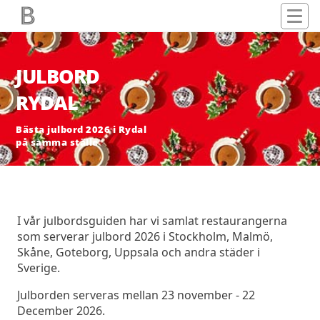
JULBORD
RYDAL
Bästa julbord 2026 i Rydal
på samma ställe
I vår julbordsguiden har vi samlat restaurangerna
som serverar julbord 2026 i Stockholm, Malmö,
Skåne, Goteborg, Uppsala och andra städer i
Sverige.
Julborden serveras mellan 23 november - 22
December 2026.