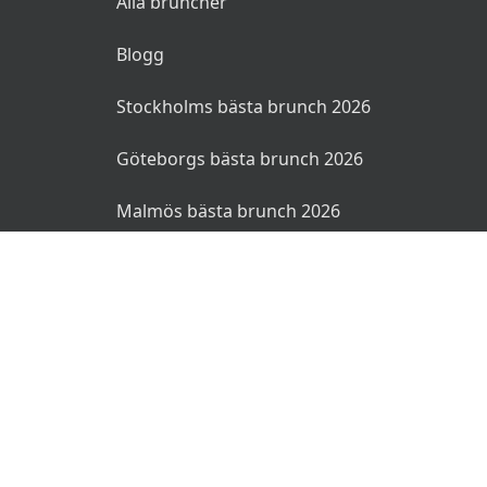
Alla bruncher
Blogg
Stockholms bästa brunch 2026
Göteborgs bästa brunch 2026
Malmös bästa brunch 2026
© 2026 Bruncher.se. Alla rättigheter reserverade.
Användarvillkor
Integritetspolicy
Ansvarsfriskrivning
🌜
🌞