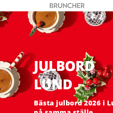
JULBORD
LUND
Bästa julbord 2026 i 
på samma ställe