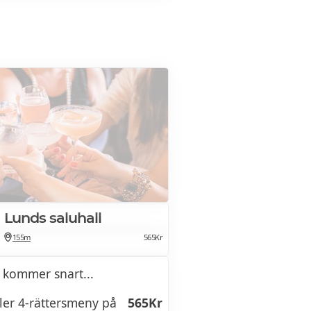
s måndag - lördagar från
2025
ttar ni våra egna
x i variation, patéer, skinkor,
prinskorvar, kål och allt som
a ett fullbordat julbord.
Lunds saluhall
155m
565Kr
 kommer snart...
ller 4-rättersmeny på
565Kr