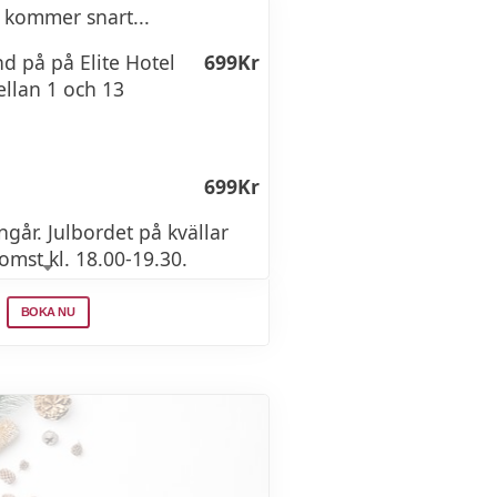
 kommer snart...
nd på på Elite Hotel
699Kr
k (3-4 bitar)
llan 1 och 13
(3-4 bitar)
llad med tranbär
699Kr
ngår. Julbordet på kvällar
mst kl. 18.00-19.30.
 (100 g)
BOKA NU
tters
435Kr
lrik med julens
199Kr
ngår. Jullunchen serveras
2.00-13.00.
 ägg, kallrökt lax, räksallad,
skinka, rödbetssallad,
orv, lökkorv, varmrökt lax,
t och kavring mm