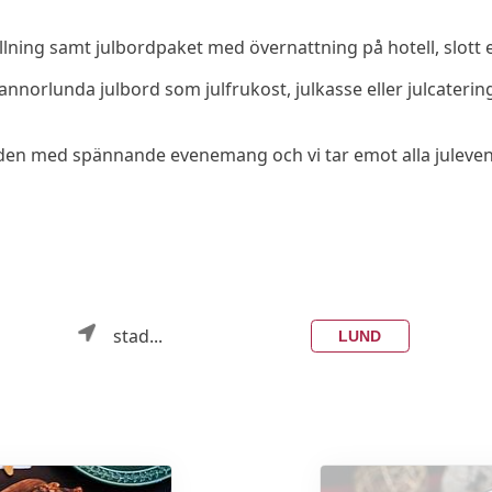
llning samt julbordpaket med övernattning på hotell, slott e
er annorlunda julbord som julfrukost, julkasse eller julcate
 julguiden med spännande evenemang och vi tar emot alla jule
stad...
LUND