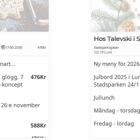
ås
Hos Talevski i
17:00-23:00
476Kr
Stadsparksgatan
222 29 Lund
art...
Ny meny för 2026
 glögg, 7
476Kr
Julbord 2025 i Lu
g-koncept
Stadsparken 24/1
Jullunch
 26:e november
Måndag - torsda
Fredag - lördag
588Kr
476Kr