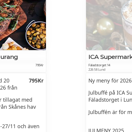
aurang
ICA Supermark
795Kr
Fäladstorget 14
226 58 Lund
d 20
795Kr
Ny meny för 2026
26 från
Julbuffé på ICA 
 tillagat med
Fäladstorget i Lu
från Skånes hav
Julbuffén är för m
11-27/11 och även
JULMENY 2025