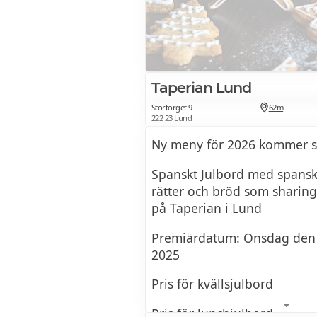
Hemlagade sillar
Gravad lax med hovmästars
Taperian Lund
Stortorget 9
62m
Rökt lax med romsås
222 23 Lund
Ny meny för 2026 kommer sn
Patéer
Spanskt Julbord med spansk
rätter och bröd som sharin
på Taperian i Lund
Syltor
Premiärdatum: Onsdag den
2025
Leverpastej
Pris för kvällsjulbord
Charkuterier
Pris för lunchjulbord