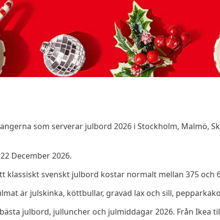
aurangerna som serverar julbord 2026 i Stockholm, Malmö, 
- 22 December 2026.
Ett klassiskt svenskt julbord kostar normalt mellan 375 och 
mat är julskinka, köttbullar, gravad lax och sill, pepparkak
 bästa julbord, julluncher och julmiddagar 2026. Från Ikea till