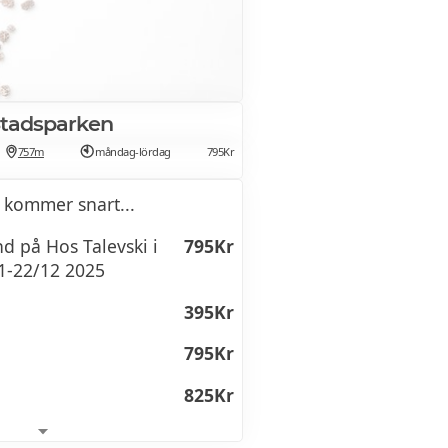
 Stadsparken
757m
måndag-lördag
795Kr
 kommer snart...
nd på Hos Talevski i
795Kr
1-22/12 2025
395Kr
g
795Kr
825Kr