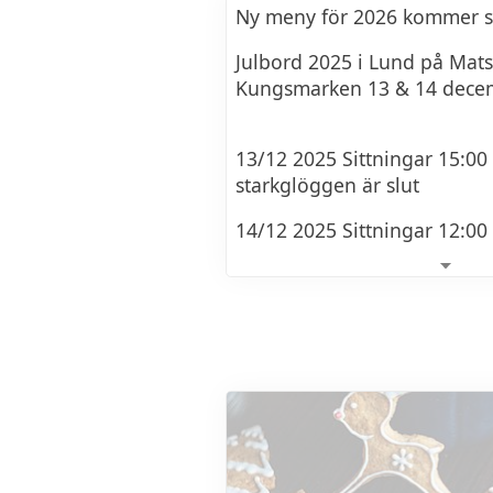
Ny meny för 2026 kommer sn
Julbord 2025 i Lund på Mat
Priset inkluderar dessutom
Kungsmarken 13 & 14 dece
hemmagjorda glögg vid ank
utan alkohol) samt avgift fö
13/12 2025 Sittningar 15:00 &
starkglöggen är slut
14/12 2025 Sittningar 12:00
JULBORDSMENY 2025
Vi börjar med glögg
Sedan följer alla godsaker s
skånska julen tolkat på vårt 
bland annat följande: