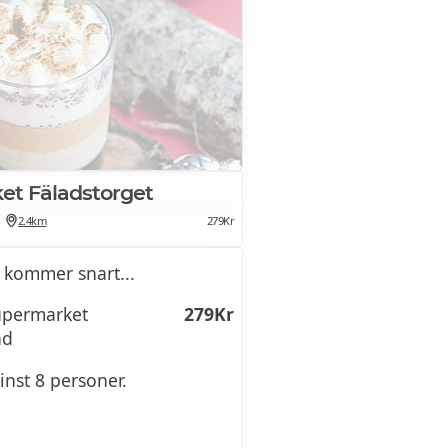
et Fäladstorget
2.4km
279Kr
 kommer snart...
Supermarket
279Kr
nd
inst 8 personer.