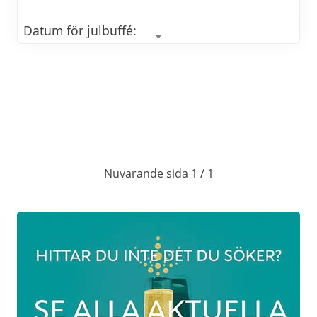
Datum för julbuffé:
29/11, 30/11, 6/12, 7/12, 13/12, 14/12, 20/12
och 21/12 2025
Söndagen den 30/11, i samband med
julbuffén kommer vi ha en julmarkand med
olika lokala hantverkare.
Nuvarande sida 1 / 1