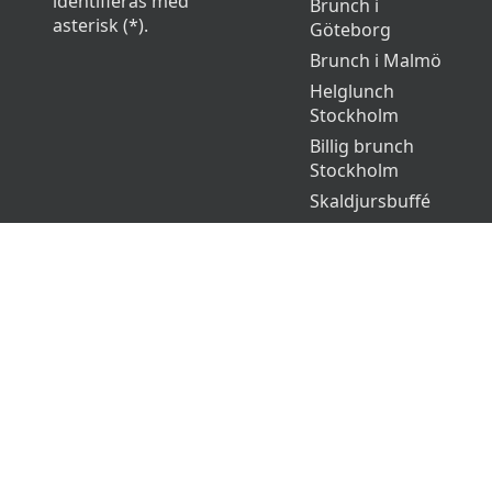
identifieras med
Brunch i
asterisk (*).
Göteborg
Brunch i Malmö
Helglunch
Stockholm
Billig brunch
Stockholm
Skaldjursbuffé
© 2026 Bruncher.se. Alla rättigheter reservera