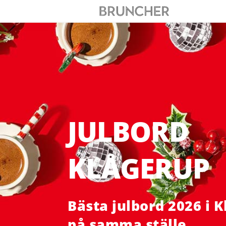
JULBORD
KLÅGERUP
Bästa julbord 2026 i 
på samma ställe