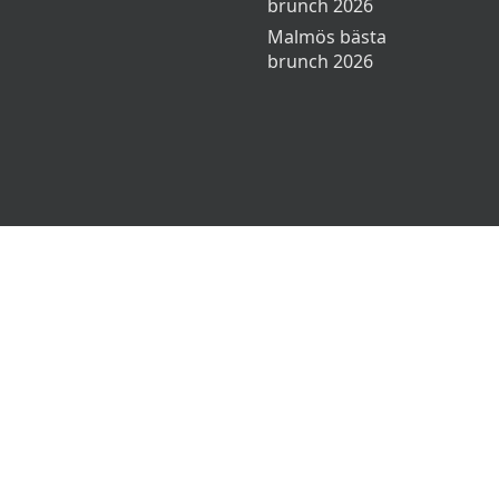
brunch 2026
Malmös bästa
brunch 2026
🌜
🌞
egritetspolicy
Ansvarsfriskrivning