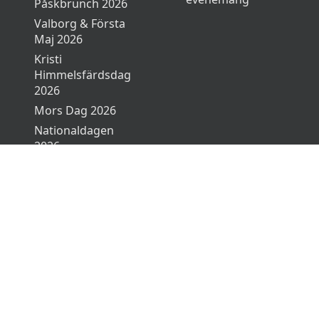
Påskbrunch 2026
Valborg & Första
Maj 2026
Kristi
Himmelsfärdsdag
2026
Mors Dag 2026
Nationaldagen
2026
Midsommar 2026
Sommarbuffé
2026
Gåsamiddag 2026
Fars Dag 2026
de.
Användarvillkor
Int