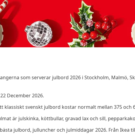
aurangerna som serverar julbord 2026 i Stockholm, Malmö, 
- 22 December 2026.
Ett klassiskt svenskt julbord kostar normalt mellan 375 och 
mat är julskinka, köttbullar, gravad lax och sill, pepparkak
 bästa julbord, julluncher och julmiddagar 2026. Från Ikea till