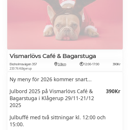
Vismarlövs Café & Bagarstuga
Eksholmsvägen 357
3.0km
12:00-17:00
390Kr
233 76 Klågerup
Ny meny för 2026 kommer snart...
Julbord 2025 på Vismarlövs Café &
390Kr
Bagarstuga i Klågerup 29/11-21/12
2025
Julbuffé med två sittningar kl. 12:00 och
15:00.