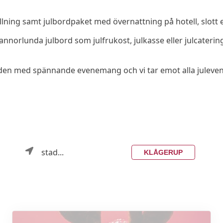
llning samt julbordpaket med övernattning på hotell, slott e
er annorlunda julbord som julfrukost, julkasse eller julcate
 julguiden med spännande evenemang och vi tar emot alla jule
stad...
KLÅGERUP