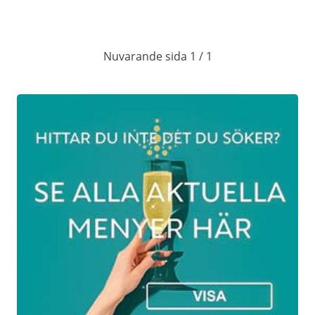
läckra vilträtter. Därtill kan vi utlova
mängder av julgodis och söta saker till
kaffet.
Nuvarande sida 1 / 1
JULBORD 2025 DATUM
27 nov kl:18.00 725 kr
28 nov kl:18.00 725 kr
29 nov kl:13.00 725 kr och kl:17.00 725 kr
30 nov kl:15.00 725 kr
3 dec kl:14.00 525 kr och kl:17.00 725 kr
4 dec kl:14.00 525 kr och kl:17.00 725 kr
5 dec kl:12.30 525 kr kl:15.00 525 kr och