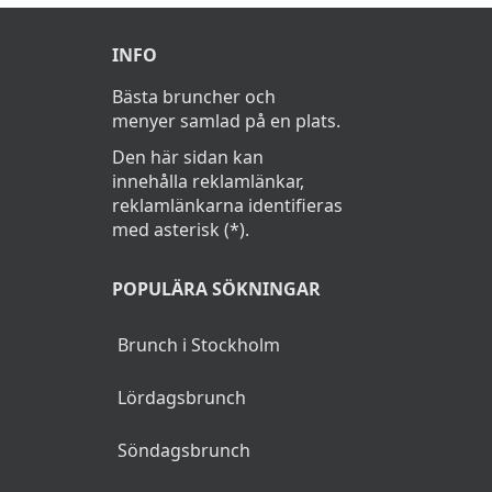
19 dec kl:12.30 525 kr kl:15.00 525 kr och
kl:18.00 725 kr
INFO
20 dec kl:13.00 725 kr och kl:17.00 725 kr
Bästa bruncher och
menyer samlad på en plats.
21 dec kl:13.00 725 kr och kl:17.00 725 kr
Den här sidan kan
innehålla reklamlänkar,
reklamlänkarna identifieras
med asterisk (*).
POPULÄRA SÖKNINGAR
Brunch i Stockholm
Lördagsbrunch
Söndagsbrunch