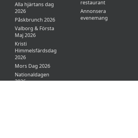
restaurant
Alla hjärtans dag
2026
Annonsera
evenemang
Påskbrunch 2026
Valborg & Första
Maj 2026
Kristi
Himmelsfärdsdag
2026
Mors Dag 2026
Nationaldagen
2026
Midsommar 2026
Sommarbuffé
2026
Gåsamiddag 2026
Fars Dag 2026