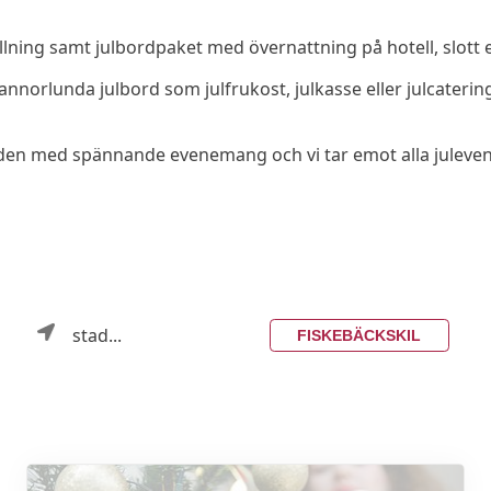
llning samt julbordpaket med övernattning på hotell, slott e
er annorlunda julbord som julfrukost, julkasse eller julcate
 julguiden med spännande evenemang och vi tar emot alla jule
stad...
FISKEBÄCKSKIL