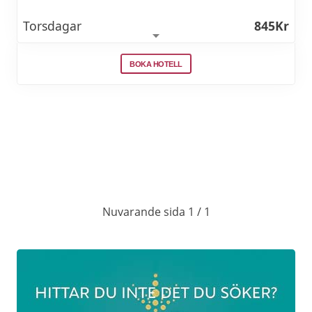
Torsdagar
845Kr
Fredagar & lördagar
945Kr
BOKA HOTELL
Söndagar
845Kr
Julborden startar v. 47: Fredag 21/11 från kl.
17.00 & Lördag 22/11 från kl. 12.30
Julbord serveras V. 48 – V.51:
Torsdagar och fredagar mellan 17:00-20:30
Nuvarande sida 1 / 1
Lördagar mellan 12:30-20:30
Söndagar mellan 12:30-16:00
Sittningstiden är 2,5 timma, längre vid
önskemål.