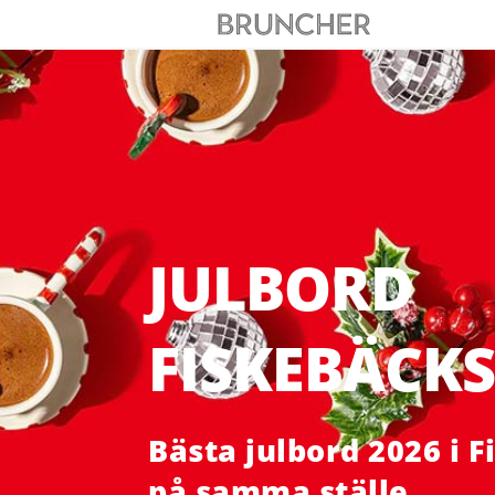
JULBORD
FISKEBÄCKS
Bästa julbord 2026 i 
på samma ställe