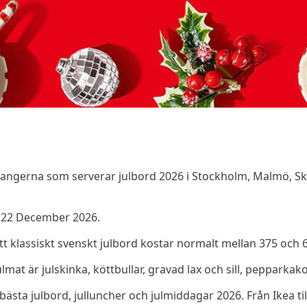
aurangerna som serverar julbord 2026 i Stockholm, Malmö, 
- 22 December 2026.
Ett klassiskt svenskt julbord kostar normalt mellan 375 och 
mat är julskinka, köttbullar, gravad lax och sill, pepparkak
 bästa julbord, julluncher och julmiddagar 2026. Från Ikea till