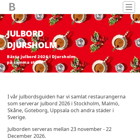
JULBORD
DJURSHOLM
Bästa julbord 2026 i Djursholm
på samma ställe
I vår julbordsguiden har vi samlat restaurangerna
som serverar julbord 2026 i Stockholm, Malmö,
Skåne, Goteborg, Uppsala och andra städer i
Sverige.
Julborden serveras mellan 23 november - 22
December 2026.