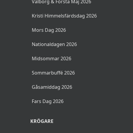
Valborg & Första Maj 2026
Kalvsylta
Kristi Himmelsfärdsdag 2026
Senapsgriljerad rotselleri
Mors Dag 2026
Nationaldagen 2026
Sötstark senap
Midsommar 2026
Grov senap
Sommarbuffé 2026
Rödlöksmarmelad
Äppelmos
Gåsamiddag 2026
Smågurka
Fars Dag 2026
Pressgurka
KRÖGARE
Rödbetssallad