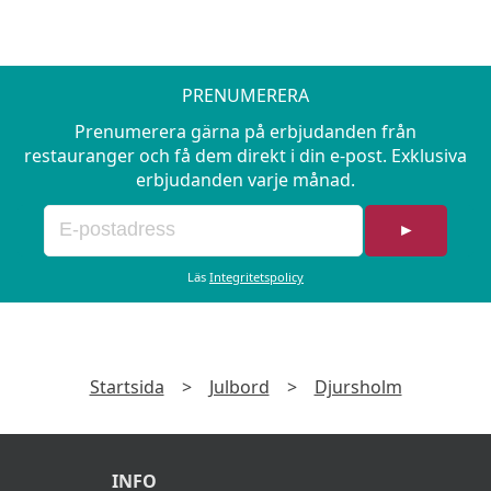
Skärgårdssill
Skogshuggarsill
PRENUMERERA
Vitlöksill
Prenumerera gärna på erbjudanden från
Wasabi & sojasill
restauranger och få dem direkt i din e-post. Exklusiva
erbjudanden varje månad.
Portabello, syltad ingefära och chili
►
Kuströra med aubergine, tångkaviar och
gräslök
Läs
Integritetspolicy
Stekt inlagd strömming
Krämig grabbröra
Startsida
>
Julbord
>
Djursholm
Dillkokt potatis
INFO