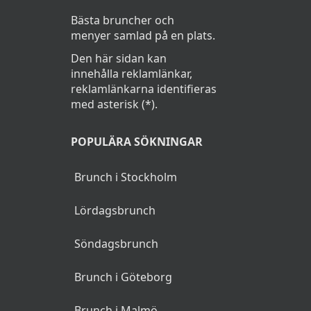
Vörtbröd
Bästa bruncher och
menyer samlad på en plats.
Spisknäcke
Den här sidan kan
Vispat smör
innehålla reklamlänkar,
reklamlänkarna identifieras
Lagrad Cheddarost
med asterisk (*).
Juledamer
POPULÄRA SÖKNINGAR
Boxholm kryddost
Brunch i Stockholm
Ägghalvor med rom, räkor & majonnäs
Lördagsbrunch
Ägghalvor med tångkaviar
Söndagsbrunch
Mulligans gravade lax med hovmästarsås
Brunch i Göteborg
Kallrökt lax med pepparrotsscréme
Brunch i Malmö