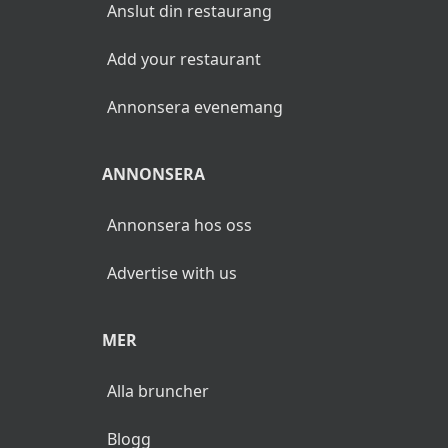
Honungsmarinerad brysselkål
Anslut din restaurang
Krämig potatissallad med rädisor och
Add your restaurant
gräslök
Annonsera evenemang
Inlagda betor med smulad getost
ANNONSERA
Grönsallad
Annonsera hos oss
Småvarmt
Advertise with us
Västerbottenpaj
MER
Janssons frestelse
Köttbullar
Alla bruncher
Prinskorv
Blogg