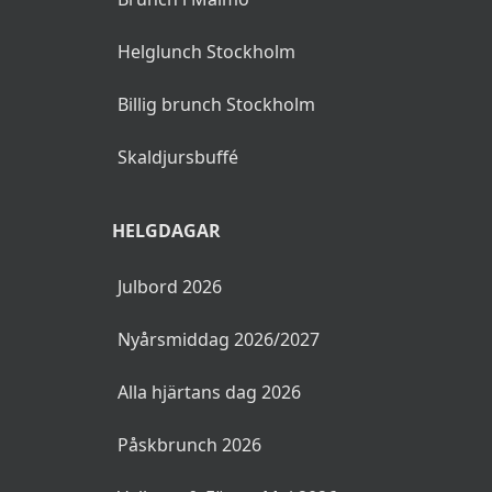
Varmrökt lax med dillmajonnäs
Rökt makrillfilé
Helglunch Stockholm
Laxröra
Billig brunch Stockholm
Öjebyröra med kräftstjärtar och
Skaldjursbuffé
Västerbotten
HELGDAGAR
Julskinka
Rökt lammfiol
Julbord 2026
Gustavskorv
Nyårsmiddag 2026/2027
Munsökorv
Alla hjärtans dag 2026
Lammkorv
Påskbrunch 2026
Mulligans leverpastej