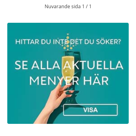
Nuvarande sida 1 / 1
Från 13.00 söndagar: 7 december, 14
december och 21 december
JULBORDSMENY 2025
På menyn står alla klassiker och mycket
mer, vi har även vegetariska alternativ.
Inlagd sill
Senapssill
Branteviks sill
Matjessill med gräddfil och rödlök