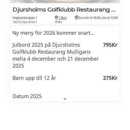
Djursholms Golfklubb Restaurang Mulligans
Hagbardsvägen 1
1.9km
tors-lör kl 18.00, sön kl 13.00
182 63 Djursholm
795Kr
Ny meny för 2026 kommer snart...
Julbord 2025 på Djursholms
795Kr
Golfklubb Restaurang Mulligans
mella 4 december och 21 december
2025
Barn upp till 12 år
275Kr
Datum 2025
Från 18.00 torsdag till lördag: 4 december,
5 december, 6 december, 11 december, 12
december, 13 december, 18 december, 19
december, 20 december