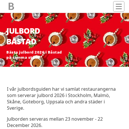
JULBORD
BÅSTAD
Bästa julbord 2026 i Båstad
på samma ställe
I vår julbordsguiden har vi samlat restaurangerna
som serverar julbord 2026 i Stockholm, Malmö,
Skåne, Goteborg, Uppsala och andra städer i
Sverige.
Julborden serveras mellan 23 november - 22
December 2026.