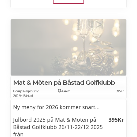
Grekisk sallad
Siciliansk sallad
Oliver från Sicilien och Albanien
Pickles
Varmt
Jhokes ribs
Mat & Möten på Båstad Golfklubb
Köttbullar
Boarpsvägen 212
4.4km
395Kr
269 94 Båstad
Prinskorv
Ny meny för 2026 kommer snart...
Fasule tav, traditionell gryta gjord på
Julbord 2025 på Mat & Möten på
395Kr
bönor
Båstad Golfklubb 26/11-22/12 2025
från
Byrek, filodegsknyten med fyllningar av ost