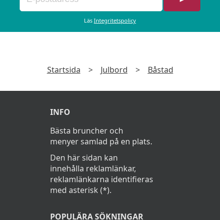
Godis till barnen
FREDAGAR 5/12 ,12/12 ,19/12
Läs
Integritetspolicy
LÖRDAGAR 29/11, 6/12, 13/12, 20/12
Advents Söndagsjulbordslunch
550Kr
Startsida
>
Julbord
>
Båstad
Barn upp till 12 år, 25 kr /år
Datum 2025: 30/11 Premiärbordet, Julens
INFO
första smak till premiärpris , 495 kr,
Bästa bruncher och
7/12, 14/12, 21/12
menyer samlad på en plats.
med sittningar från 12.00-15.00,
Den här sidan kan
innehålla reklamlänkar,
Restaurangen stänger 17.00
reklamlänkarna identifieras
med asterisk (*).
JULBORDSMENY
POPULÄRA SÖKNINGAR