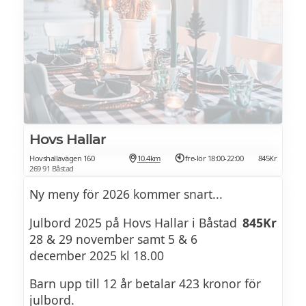
Fredag 28:e
Lördag 29:e lunch och middag 18-21.00
Söndag 30:e
Pris: lunch julbord 349 kr, middag julbord
395 kr
Hovs Hallar
Hovshallavägen 160
10.4km
fre-lör 18:00-22:00
845Kr
December Alla dagar 12-15.00
269 91 Båstad
Ny meny för 2026 kommer snart...
Fredag 5:e
Julbord 2025 på Hovs Hallar i Båstad
845Kr
Lördag 6:e lunch och middag 18-21.00
28 & 29 november samt 5 & 6
december 2025 kl 18.00
Söndag 7:e
Barn upp till 12 år betalar 423 kronor för
julbord.