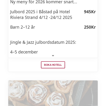
Det bästa från norr
Ny meny för 2026 kommer snart...
Julbord 2025 i Båstad på Hotel
945Kr
3 sorters egeninlagd sill
Riviera Strand 4/12 -24/12 2025
Mamma Lenas silltårta
Barn 2–12 år
250Kr
Familjens sillsallad
Jingle & Jazz julbordsdatum 2025:
Varmrökt lax
4–5 december
Kål i olika former
11–12 december
Ägg toppas med skagenröra
BOKA HOTELL
24 december (jullunch med underhållning
Svensk klassisk julskinka
av Eric Svensson på gitarr och sång)
Jansson
Välkommen att fira in julen med jazziga
Kokt Bjärepotatis
vibes och ett amerikanskinspirerat julbord i
Restaurang Riviera. Vi dukar upp en buffé