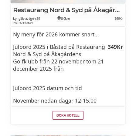
Restaurang Nord & Syd på Åkagårdens Golfklubb
Lyngåkravägen 39
8.0km
349Kr
269 92 Båstad
Ny meny för 2026 kommer snart...
Julbord 2025 i Båstad på Restaurang
349Kr
Nord & Syd på Åkagårdens
Golfklubb från 22 november tom 21
december 2025 från
Julbord 2025 datum och tid
November nedan dagar 12-15.00
Lördag 22:e lunch och middag 18 – 21.00
BOKA HOTELL
Söndag 23:e