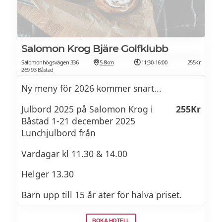
Det bästa från söder
av svenska julbordsklassiker och
nordamerikanska julrätter. Jazz Child kör
Prosciutto
små akustiska gig under middagen och
avslutar med ett framträdande i loungen.
Flera olika salami
Salomon Krog Bjäre Golfklubb
Salomonhögsvägen 336
5.8km
11:30-16:00
255Kr
Carpaccio Bresaola
269 93 Båstad
Ny meny för 2026 kommer snart...
Vitello tonnato – Kalvstek med tonfisksås
Julbord 2025 på Salomon Krog i
255Kr
Inlagda små paprikor
Båstad 1-21 december 2025
Rökt lax fyllda med färskost och
Lunchjulbord från
basilikapesto
Vardagar kl 11.30 & 14.00
Gravad lax med sydlänska smaker
Helger 13.30
Sallad
Barn upp till 15 år äter för halva priset.
Gårdssallad
BOKA HOTELL