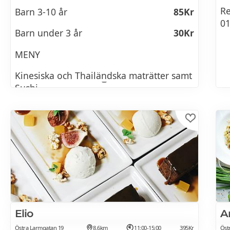
skinka, sauterad spenat,
Re
Barn 3-10 år
85Kr
01
hollandaise
Barn under 3 år
30Kr
Ägg Royal
MENY
English muffin, pocherade ägg, rökt lax,
Kinesiska och Thailändska maträtter samt
hollandaise
Sushi.
Avokado Toast
English muffin, pocherade ägg,
dijonvinägrett, tomat, rödlöksreliche
Croque Monsieur
Bayonneskinka, brie duo Royale, comté,
dijon, tryffelmajonäs
Lobsterroll
Elio
A
Östra Larmgatan 19
8.6km
11:00-15:00
395Kr
Öst