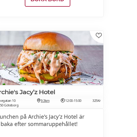
chie's Jacy’z Hotel
kegatan 10
9.3km
12:00-15:00
325Kr
 50 Göteborg
unchen på Archie's Jacy’z Hotel är
llbaka efter sommaruppehållet!