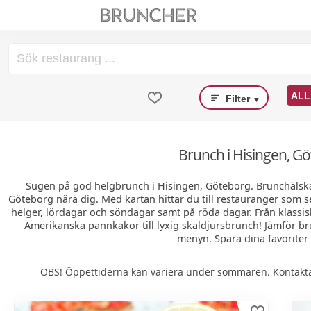
ALL
Filter
▼
Brunch i Hisingen, G
Sugen på god helgbrunch i Hisingen, Göteborg. Brunchälskar
Göteborg närä dig. Med kartan hittar du till restauranger som 
helger, lördagar och söndagar samt på röda dagar. Från klass
Amerikanska pannkakor till lyxig skaldjursbrunch! Jämför brun
menyn. Spara dina favoriter 
OBS! Öppettiderna kan variera under sommaren. Kontakta 