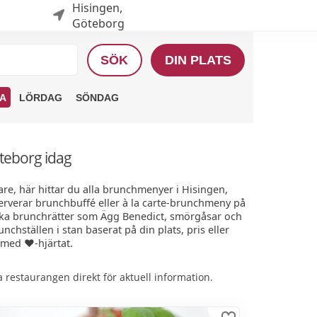
Hisingen,
Göteborg
SÖK
DIN PLATS
A
LÖRDAG
SÖNDAG
öteborg idag
e, här hittar du alla brunchmenyer i Hisingen,
serverar brunchbuffé eller à la carte-brunchmeny på
iska brunchrätter som Ägg Benedict, smörgåsar och
chställen i stan baserat på din plats, pris eller
med ❤️-hjärtat.
restaurangen direkt för aktuell information.