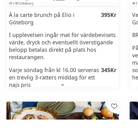
Smörstekt hummer, chiliemulsion,
411 08 Göteborg
411
stjälkselleri, rostad lök, örtsallad
Á la carte brunch på Elio i
395Kr
Ve
Friterad Kyckling
Göteborg
G
Smörstekt levain, harrisaemulsion, lollo
I upplevelsen ingår mat för värdebevisets
B
rosso, inlagd silverlök, comté
värde, dryck och eventuellt överstigande
På
belopp betalas direkt på plats hos
Äggröra macka
ve
restaurangen.
ma
English muffin, krämig äggröra med
Varje söndag från kl 16.00 serveras
345Kr
so
smak av tryffel-krispig serrano, skinka,
en trevlig 3-rätters middag för ett
he
smörgåskrasse
najs pris
Burratta
BRUNCHMENY
Tryffel, ruccola
Ostron från
55Kr
DESSERT
Snacks från
45Kr
På vårt härliga dessertbord hittar du allt
Charkbricka
165Kr