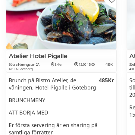
Atelier Hotel Pigalle
A
Södra Hamngatan 2A
8.4km
12:00-15:00
485Kr
Söd
411 06 Göteborg
401
Brunch på Bistro Atelier, 4e
485Kr
So
våningen, Hotel Pigalle i Göteborg
ti
20
BRUNCHMENY
Re
ATT BÖRJA MED
15
Er första servering är en sharing på
samtliga förrätter