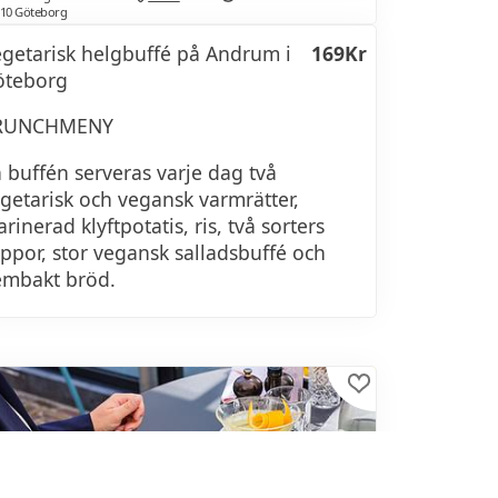
 10 Göteborg
getarisk helgbuffé på Andrum i
169Kr
öteborg
RUNCHMENY
 buffén serveras varje dag två
getarisk och vegansk varmrätter,
rinerad klyftpotatis, ris, två sorters
ppor, stor vegansk salladsbuffé och
mbakt bröd.