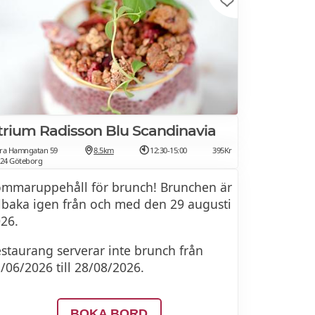
trium Radisson Blu Scandinavia
ra Hamngatan 59
8.5km
12:30-15:00
395Kr
 24 Göteborg
mmar­uppehåll för brunch! Brunchen är
llbaka igen från och med den 29 augusti
26.
staurang serverar inte brunch från
/06/2026 till 28/08/2026.
BOKA BORD