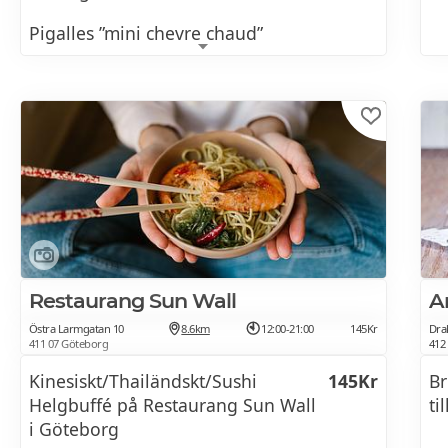
Pigalles ”mini chevre chaud”
Getost, granatäpple, fänkål, mandel,
rödbeta, surdegsbröd
Mini Skagentoast
Brioche, forellrom, gräslök, dill
Råbiff
Dijonaijse, shitake, dragon, brioche
Restaurang Sun Wall
Ar
VARMRÄTT
Östra Larmgatan 10
8.6km
12:00-21:00
145Kr
Dra
Välj en valfri varmrätt per person.
411 07 Göteborg
412
Kinesiskt/Thailändskt/Sushi
145Kr
Br
Ägg Benedict
Helgbuffé på Restaurang Sun Wall
ti
i Göteborg
English muffin, pocherade ägg, rökt