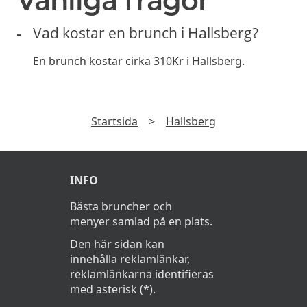
restauranger och få dem direkt i din e-post. Exklusiva
erbjudanden varje månad.
►
Läs
Integritetspolicy
Vanliga frågor
Vad kostar en brunch i Hallsberg?
En brunch kostar cirka 310Kr i Hallsberg.
Startsida
>
Hallsberg