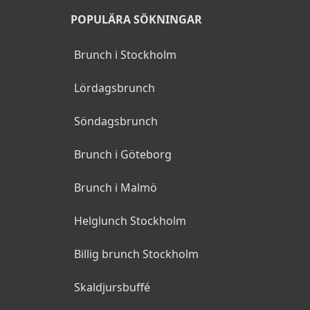
INFO
Bästa bruncher och
menyer samlad på en plats.
Den här sidan kan
innehålla reklamlänkar,
reklamlänkarna identifieras
med asterisk (*).
POPULÄRA SÖKNINGAR
Brunch i Stockholm
Lördagsbrunch
Söndagsbrunch