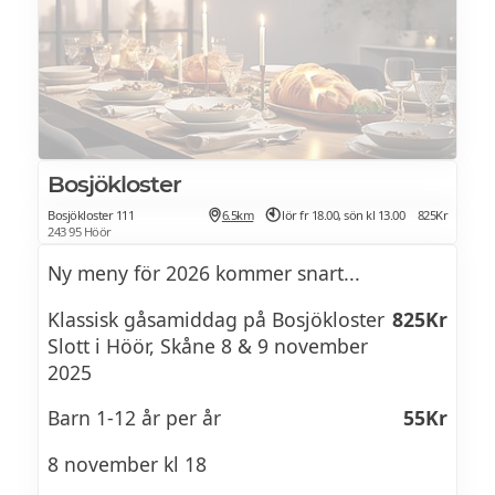
Bosjökloster
Bosjökloster 111
6.5km
lör fr 18.00, sön kl 13.00
825Kr
243 95 Höör
Ny meny för 2026 kommer snart...
Klassisk gåsamiddag på Bosjökloster
825Kr
Slott i Höör, Skåne 8 & 9 november
2025
Barn 1-12 år per år
55Kr
8 november kl 18