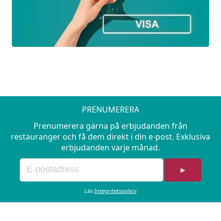
brysselkål, kanelstekta äpplen, sviskon,
konfiterad potatis, gåsasås
Slottets äppelkaka med äkta vaniljsås
PRENUMERERA
Prenumerera gärna på erbjudanden från
restauranger och få dem direkt i din e-post. Exklusiva
erbjudanden varje månad.
►
Läs
Integritetspolicy