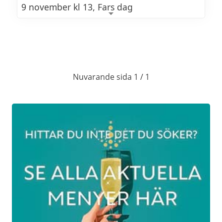
9 november kl 13, Fars dag
MÅRTEN GÅS MENY 2025
Gåslevermousse med slottets
Nuvarande sida 1 / 1
surdegsknäcke
Svartsoppa med krås
alternativt
Mustig hummersoppa
Gås från Munka Ljungby med
svartvinbärsgelé, kryddig rödkål, rostad