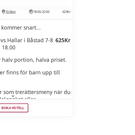
10.4km
18:00-22:00
625Kr
 kommer snart...
s Hallar i Båstad 7-8
625Kr
 18.00
r halv portion, halva priset.
er finns för barn upp till
 som trerättersmeny när du
Helgpaket eller
ed ankomst 7 och 8
BOKA HOTELL
ENY