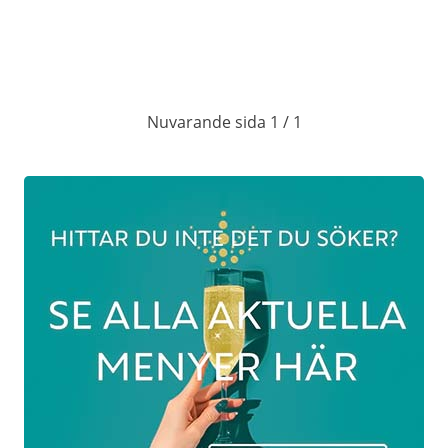
ar än just den
 portioner.
Förrätt:
Soppa – svartsop
NING
Nuvarande sida 1 / 1
Varmrätt:
t gåslever, krås
Gås med klassiska
vampsoppa med
Dessert:
ordärtskocka
Äpplekaka med h
erveras med
, rödkål,
tatis, ”gåsasås” &