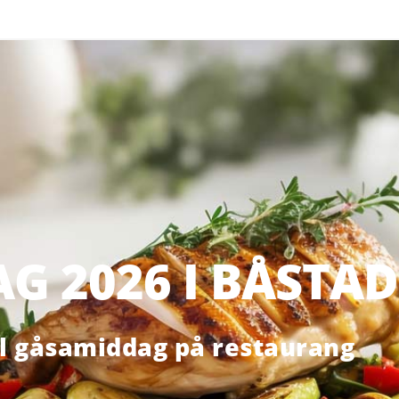
G 2026 I BÅSTAD
ll gåsamiddag på restaurang