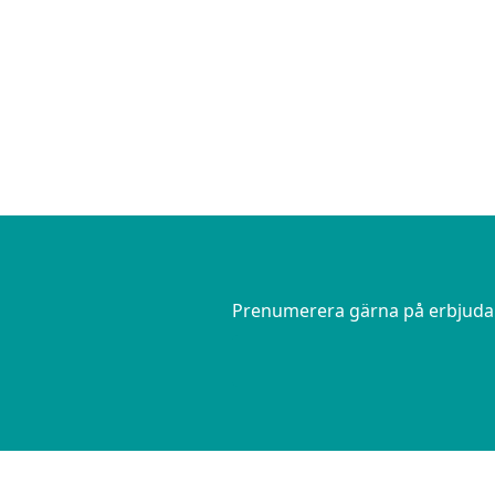
Skånsk äpplekaka med smörs
serveras med vår hemlagade
Prenumerera gärna på erbjudand