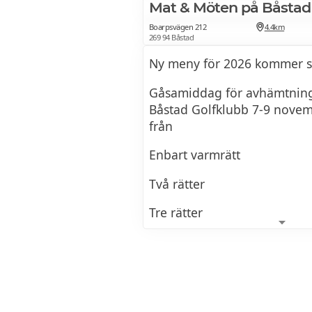
Mat & Möten på Båstad
Boarpsvägen 212
4.4km
269 94 Båstad
Ny meny för 2026 kommer sn
Gåsamiddag för avhämtnin
Båstad Golfklubb 7-9 nove
från
Enbart varmrätt
Två rätter
Tre rätter
Enbart svartsoppa
Gäller för avhämtning from 
Söndag 9/11 2025.