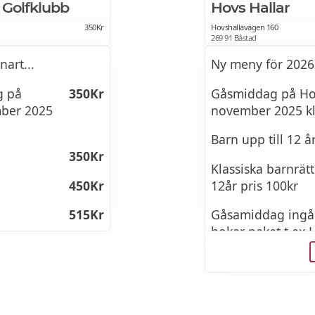
 Golfklubb
Hovs Hallar
350Kr
Hovshallavägen 160
269 91 Båstad
art...
Ny meny för 2026
g på
350Kr
Gåsmiddag på Hov
mber 2025
november 2025 kl
Barn upp till 12 å
350Kr
Klassiska barnrätt
450Kr
12år pris 100kr
515Kr
Gåsamiddag ingår
bokar paket t ex 
165Kr
Vandringspaket m
november 2025.
fredag 7/11-
GÅSAMIDDAG M