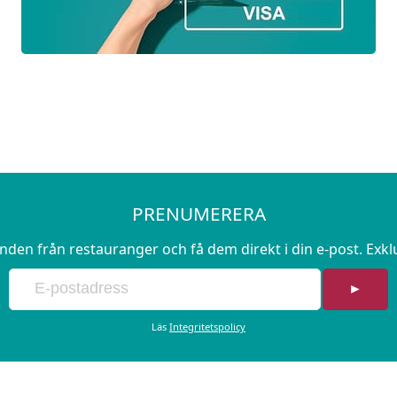
tekt kavring
 vaniljsås
PRENUMERERA
en från restauranger och få dem direkt i din e-post. Exk
►
Läs
Integritetspolicy