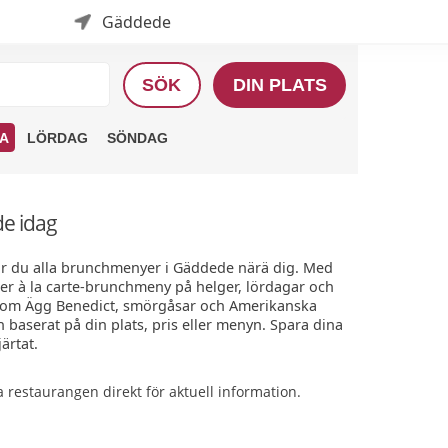
Gäddede
SÖK
DIN PLATS
A
LÖRDAG
SÖNDAG
e idag
ar du alla brunchmenyer i Gäddede närä dig. Med
ler à la carte-brunchmeny på helger, lördagar och
 som Ägg Benedict, smörgåsar och Amerikanska
n baserat på din plats, pris eller menyn. Spara dina
ärtat.
restaurangen direkt för aktuell information.