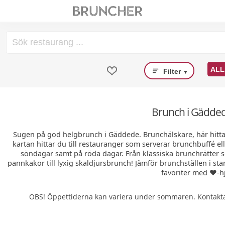
ALL
Filter
▼
Brunch i Gädded
Sugen på god helgbrunch i Gäddede. Brunchälskare, här hitt
kartan hittar du till restauranger som serverar brunchbuffé el
söndagar samt på röda dagar. Från klassiska brunchrätter
pannkakor till lyxig skaldjursbrunch! Jämför brunchställen i sta
favoriter med ❤️-hj
OBS! Öppettiderna kan variera under sommaren. Kontakta 