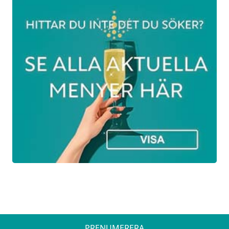
SVAMPSOPPA
Krämig svampsoppa med syrliga stekta
kantareller och smörstekt bröd
HUVUDRÄTT
HJORT
Stekt hjortbogfilé med friterad
potatiskrokett, pumpacrème, picklade
pumpa, tryffelsmör, mandel & viltsky
DESSERT
SORBET
PRENUMERERA