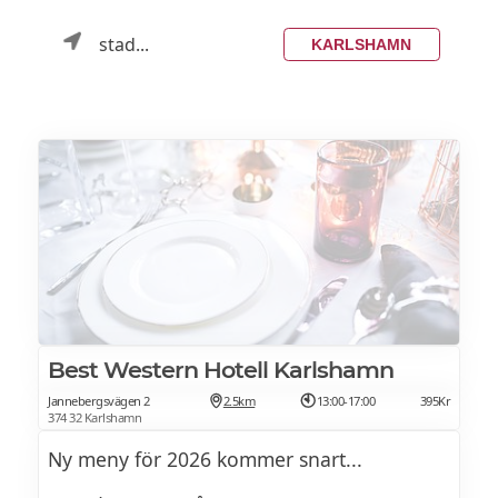
stad...
KARLSHAMN
Best Western Hotell Karlshamn
Jannebergsvägen 2
2.5km
13:00-17:00
395Kr
374 32 Karlshamn
Ny meny för 2026 kommer snart...