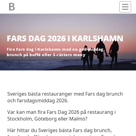
FARS DAG 2026 I KARLSHAMN
Fira Fars dag i Karlshamn med en god middag,
brunch på buffé eller 3-rätters meny
Sveriges bästa restauranger med Fars dag brunch
och farsdagsmiddag 2026.
Var kan man fira Fars Dag 2026 på restaurang i
Stockholm, Göteborg eller Malmö?
Här hittar du Sveriges bästa Fars dag brunch,