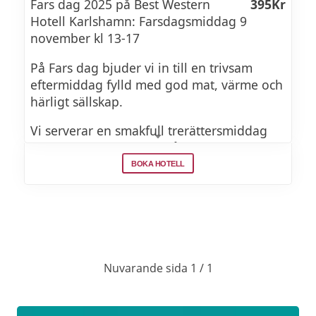
Fars dag 2025 på Best Western
395Kr
Hotell Karlshamn: Farsdagsmiddag 9
november kl 13-17
På Fars dag bjuder vi in till en trivsam
eftermiddag fylld med god mat, värme och
härligt sällskap.
Vi serverar en smakfull trerättersmiddag
och tar hand om allt – från servering till de
små detaljerna som gör kvällen extra
BOKA HOTELL
speciell.
FARS DAG MENY
Nuvarande sida 1 / 1
FÖRRÄTT