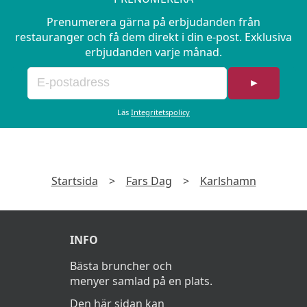
Sorbet på grönt äpple i kryddig sockerlag
med crumbles
Prenumerera gärna på erbjudanden från
restauranger och få dem direkt i din e-post. Exklusiva
erbjudanden varje månad.
►
Läs
Integritetspolicy
Startsida
>
Fars Dag
>
Karlshamn
INFO
Bästa bruncher och
menyer samlad på en plats.
Den här sidan kan