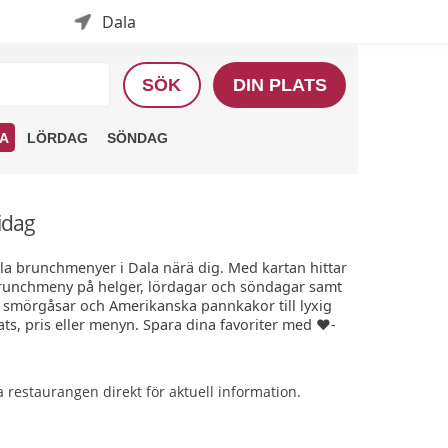
Dala
SÖK
DIN PLATS
A
LÖRDAG
SÖNDAG
idag
lla brunchmenyer i Dala närä dig. Med kartan hittar
e-brunchmeny på helger, lördagar och söndagar samt
, smörgåsar och Amerikanska pannkakor till lyxig
ts, pris eller menyn. Spara dina favoriter med ❤️-
restaurangen direkt för aktuell information.