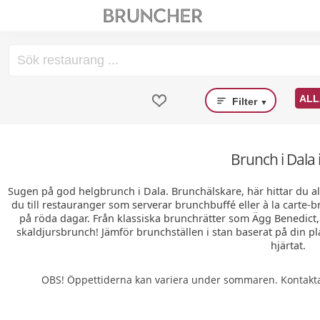
ALL
Filter
▼
Brunch i Dala 
Sugen på god helgbrunch i Dala. Brunchälskare, här hittar du a
du till restauranger som serverar brunchbuffé eller à la cart
på röda dagar. Från klassiska brunchrätter som Ägg Benedict
skaldjursbrunch! Jämför brunchställen i stan baserat på din pla
hjärtat.
OBS! Öppettiderna kan variera under sommaren. Kontakta 