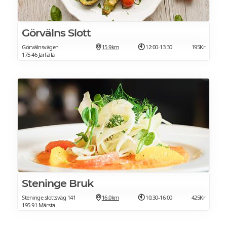
Görvälns Slott
Görvälnsvägen
15.9km
12:00-13:30
195Kr
175 46 Järfälla
Steninge Bruk
Steninge slottsväg 141
16.0km
10:30-16:00
425Kr
195 91 Märsta