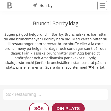
Borrby
Brunch i Borrby idag
Sugen på god helgbrunch i Borrby. Brunchälskare, här hittar
du alla brunchmenyer i Borrby närä dig. Med kartan hittar du
till restauranger som serverar brunchbuffé eller à la carte-
brunchmeny på helger, lördagar och söndagar samt på röda
dagar. Från klassiska brunchrätter som Ägg Benedict,
smörgåsar och Amerikanska pannkakor till lyxig
skaldjursbrunch! Jämför brunchställen i stan baserat på din
plats, pris eller menyn. Spara dina favoriter med ❤️-hjärtat.
SÖK
DIN PLATS