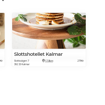
Slottshotellet Kalmar
9Kr
Slottsvägen 7
17.8km
279Kr
392 33 Kalmar