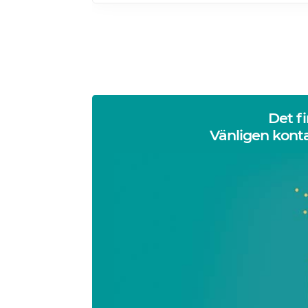
Det f
Vänligen konta