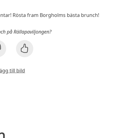
tar! Rösta fram Borgholms bästa brunch!
nch på Rällapaviljongen?
ägg till bild
n