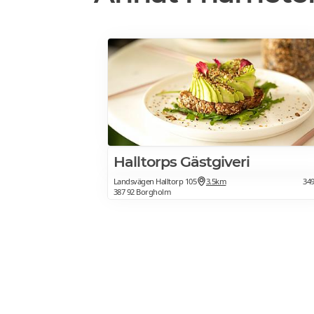
Halltorps Gästgiveri
Landsvägen Halltorp 105
3.5km
34
387 92 Borgholm