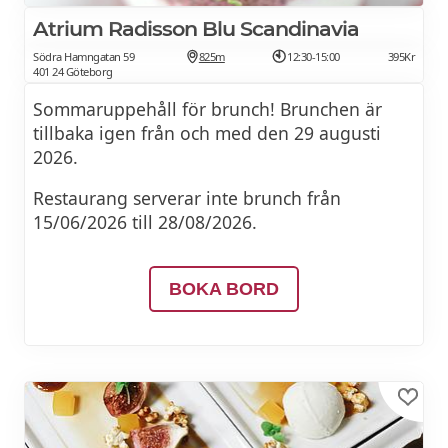
Atrium Radisson Blu Scandinavia
2 st pocherade ägg på rostat surdegsbröd
Södra Hamngatan 59
825m
12:30-15:00
395Kr
med:
401 24 Göteborg
- Kallrökt lax
185Kr
Sommar­uppehåll för brunch! Brunchen är
tillbaka igen från och med den 29 augusti
med ruccola och hollandaisesås
2026.
-Rökt skinka
175Kr
Restaurang serverar inte brunch från
15/06/2026 till 28/08/2026.
med smörfräst spenat och hollandaisesås
-Bacon
175Kr
BOKA BORD
med tomat, lönnsirap och sriracha-
hollandaisesås
-Friterad kyckling (ECC)
185Kr
med sotad avokado och sriracha-
hollandaisesås