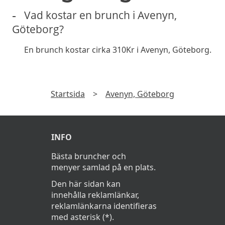
AVOKADO
Vad kostar en brunch i Avenyn,
FRITERAD KYCKLINGMACKA
185Kr
Göteborg?
grillat bröd, guacamole, chilimajonnäs och
En brunch kostar cirka 310Kr i Avenyn, Göteborg.
tomatsallad
GRILLAD ZUCCHINIMACKA
175Kr
Startsida
>
Avenyn, Göteborg
grillat bröd, vispad ricotta, ruccolapesto och
pinjenötter
KÖTTBULLEMACKA
195Kr
INFO
grillat bröd, italienska köttbullar, tomatsås,
Bästa bruncher och
mozzarella, parmesan och gremolata
menyer samlad på en plats.
TRYFFELPASTA
165Kr
Den här sidan kan
innehålla reklamlänkar,
Tagliatelle, svart tryffel, pecorino, grädde och
reklamlänkarna identifieras
svartpeppar
med asterisk (*).