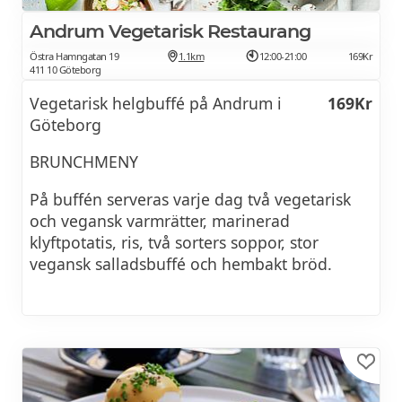
Andrum Vegetarisk Restaurang
BOKA HOTELL
Östra Hamngatan 19
1.1km
12:00-21:00
169Kr
411 10 Göteborg
Vegetarisk helgbuffé på Andrum i
169Kr
Göteborg
BRUNCHMENY
På buffén serveras varje dag två vegetarisk
och vegansk varmrätter, marinerad
klyftpotatis, ris, två sorters soppor, stor
vegansk salladsbuffé och hembakt bröd.