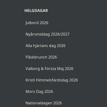
ÄPPELTARTE
115Kr
HELGDAGAR
äpple- och ingefärskompott, calvados- och
rosmarinkaramell, yoghurtglass och crumble
Julbord 2026
CHOKLADSANDWICH
115Kr
Nyårsmiddag 2026/2027
brownie, chokladmousse, hallonsorbet,
mandel & chokladsmul och torkade hallon
Alla hjärtans dag 2026
Påskbrunch 2026
BOKA BRUNCH
Valborg & Första Maj 2026
Kristi Himmelsfärdsdag 2026
Mors Dag 2026
Nationaldagen 2026