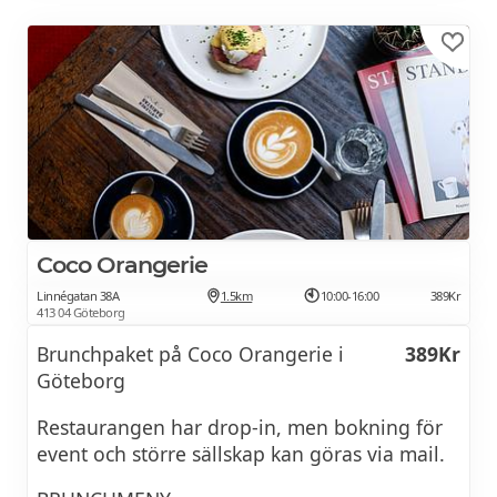
Getost, granatäpple, fänkål, mandel, rödbeta,
surdegsbröd
Mini Skagentoast
Brioche, forellrom, gräslök, dill
Råbiff
Dijonaijse, shitake, dragon, brioche
VARMRÄTT
Coco Orangerie
Linnégatan 38A
1.5km
10:00-16:00
389Kr
Välj en valfri varmrätt per person.
413 04 Göteborg
Brunchpaket på Coco Orangerie i
389Kr
Ägg Benedict
Göteborg
English muffin, pocherade ägg, rökt skinka,
Restaurangen har drop-in, men bokning för
sauterad spenat,
event och större sällskap kan göras via mail.
hollandaise