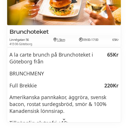
INKOKT RABARBER Havrecrunch, vaniljglass
BROWNIE Kolasås, rostad vitchoklad
Brunchoteket
Linnégatan 56
1.5km
09:00-17:00
65Kr
413 06 Göteborg
A la carte brunch på Brunchoteket i
65Kr
Göteborg från
BRUNCHMENY
Full Brekkie
220Kr
Amerikanska pannkakor, äggröra, svensk
bacon, rostat surdegsbröd, smör & 100%
Kanadensisk lönnsirap.
Tillgänglig glutenfri +10:-