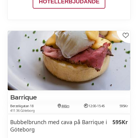
HOTELLERBJUDANDE
Barrique
Berzeliigatan 18
446m
12:00-15:45
595Kr
411 36 Göteborg
Bubbelbrunch med cava på Barrique i
595Kr
Göteborg