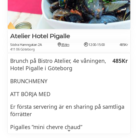
Atelier Hotel Pigalle
Södra Hamngatan 2A
854m
12:00-15:00
485Kr
411 06 Göteborg
Brunch på Bistro Atelier, 4e våningen,
485Kr
Hotel Pigalle i Göteborg
BRUNCHMENY
ATT BÖRJA MED
Er första servering är en sharing på samtliga
förrätter
Pigalles ”mini chevre chaud”