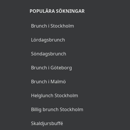
PASTA CAPONATA
160Kr
POPULÄRA SÖKNINGAR
Rigate, aubergine, tomat, oliver, kapris och
burratakräm
Brunch i Stockholm
KALVTARTAR
155Kr
Lördagsbrunch
råbiff på kalv, nduja och lökvinaigrette,
Söndagsbrunch
sardeller, lökcrème och rostat bröd
Brunch i Göteborg
CRUDO
160Kr
på hälleflundra, rökt grädde, olivolja,
Brunch i Malmö
citrussallad, salicornia och bottarga
Helglunch Stockholm
FATTIGA RIDDARE
115Kr
Billig brunch Stockholm
smörstekt brioche, kardemummaglass, rökt
lönnsirap och bär
Skaldjursbuffé