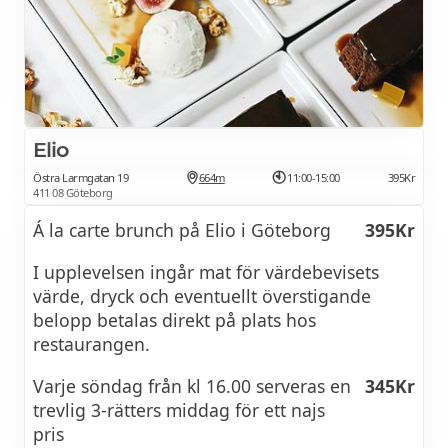
Blandade rätter
Kycklingsallad (ECC)
165Kr
med avokado, lök, tomat, pocherat ägg och
dijonvinägrett
Elio
Östra Larmgatan 19
664m
11:00-15:00
395Kr
Reuben sandwhich
185Kr
411 08 Göteborg
på surdegsbröd med pastrami, oxbringa,
Á la carte brunch på Elio i Göteborg
395Kr
surkål, jalapeño-majonnäs och Comté
I upplevelsen ingår mat för värdebevisets
Kyckling & våffla (ECC)
185Kr
värde, dryck och eventuellt överstigande
belopp betalas direkt på plats hos
med chilikräm och vispat brynt smör med
restaurangen.
lönnsirap
Varje söndag från kl 16.00 serveras en
345Kr
Råbiff
155Kr
trevlig 3-rätters middag för ett najs
pris
med tryffelmajonnäs, yuzu-picklad silverlök,