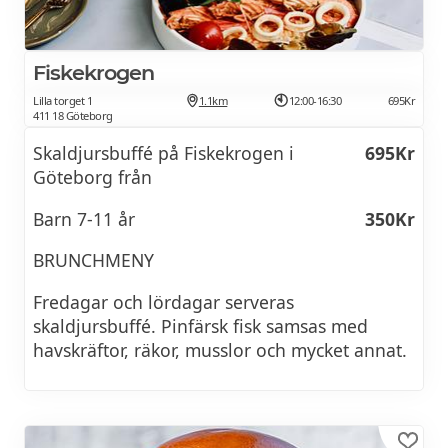
Fiskekrogen
Lilla torget 1
1.1km
12:00-16:30
695Kr
411 18 Göteborg
Skaldjursbuffé på Fiskekrogen i
695Kr
Göteborg från
Barn 7-11 år
350Kr
BRUNCHMENY
Fredagar och lördagar serveras
skaldjursbuffé. Pinfärsk fisk samsas med
havskräftor, räkor, musslor och mycket annat.