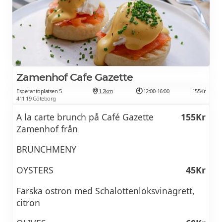
Zamenhof Cafe Gazette
Esperantoplatsen 5
1.2km
12:00-16:00
155Kr
411 19 Göteborg
A la carte brunch på Café Gazette
155Kr
Zamenhof från
BRUNCHMENY
OYSTERS
45Kr
Färska ostron med Schalottenlöksvinägrett,
citron