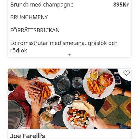
Brunch med champagne
895Kr
BRUNCHMENY
FÖRRÄTTSBRICKAN
​Löjromsstrutar med smetana, gräslök och
rödlök
Hummerbisque
Skagenröra
VÄLJ EN MELLANRÄTT
• ÄGG ROYAL croissant med pocherat ägg,
hollandaisesås, vispad färskost, kallrökt lax
och kapris
• ÄGG BENEDICT grillat surdegsbröd med
Joe Farelli's
pocherat ägg, hollandaisesås, sparris och