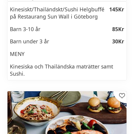
Kinesiskt/Thailändskt/Sushi Helgbuffé
145Kr
Karamelliserade äpplen, smördeg, tonkaglass
på Restaurang Sun Wall i Göteborg
& ingefärscrumble
Barn 3-10 år
85Kr
GAZETTE’S ICE CREAM/SORBET
35Kr
Barn under 3 år
30Kr
Fråga din servitör om dagens smak
MENY
Kinesiska och Thailändska maträtter samt
Sushi.