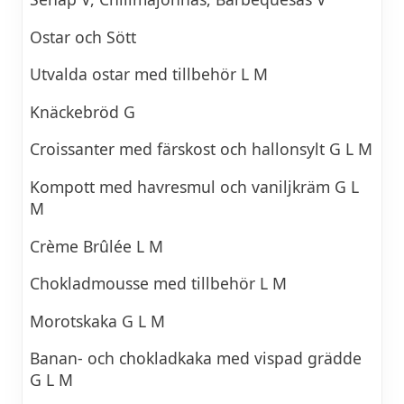
Ostar och Sött
Utvalda ostar med tillbehör L M
Knäckebröd G
Croissanter med färskost och hallonsylt G L M
Kompott med havresmul och vaniljkräm G L
M
Crème Brûlée L M
Chokladmousse med tillbehör L M
Morotskaka G L M
Banan- och chokladkaka med vispad grädde
G L M