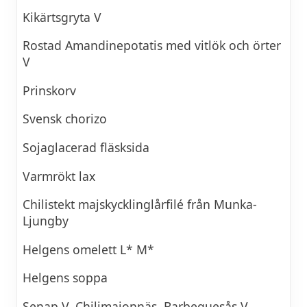
Kikärtsgryta V
Rostad Amandinepotatis med vitlök och örter
V
Prinskorv
Svensk chorizo
Sojaglacerad fläsksida
Varmrökt lax
Chilistekt majskycklinglårfilé från Munka-
Ljungby
Helgens omelett L* M*
Helgens soppa
Senap V, Chilimajonnäs, Barbequesås V