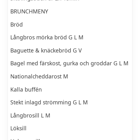
BRUNCHMENY
Bröd
Långbros mörka bröd G L M
Baguette & knäckebröd G V
Bagel med färskost, gurka och groddar G L M
Nationalcheddarost M
Kalla buffén
Stekt inlagd strömming G L M
Långbrosill L M
Löksill