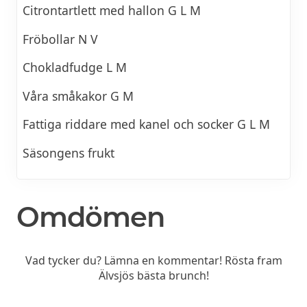
Citrontartlett med hallon G L M
Fröbollar N V
Chokladfudge L M
Våra småkakor G M
Fattiga riddare med kanel och socker G L M
Säsongens frukt
Omdömen
Vad tycker du? Lämna en kommentar! Rösta fram
Älvsjös bästa brunch!