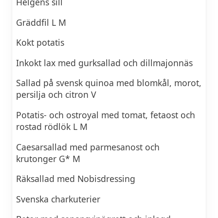
Helgens sill
Gräddfil L M
Kokt potatis
Inkokt lax med gurksallad och dillmajonnäs
Sallad på svensk quinoa med blomkål, morot,
persilja och citron V
Potatis- och ostroyal med tomat, fetaost och
rostad rödlök L M
Caesarsallad med parmesanost och
krutonger G* M
Räksallad med Nobisdressing
Svenska charkuterier