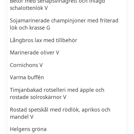
Betor med senapsvinägrett och inlagd
schalottenlök V
Sojamarinerade champinjoner med friterad
lök och krasse G
Långbros lax med tillbehör
Marinerade oliver V
Cornichons V
Varma buffén
Timjanbakad rotselleri med äpple och
rostade solroskärnor V
Rostad spetskål med rödlök, aprikos och
mandel V
Helgens gröna