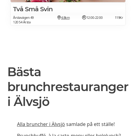
Två Små Svin
Årstavägen 49
4.8km
12:00-22:00
119Kr
120 54 Årsta
Bästa
brunchrestauranger
i Älvsjö
Alla bruncher i Älvsjö
samlade på ett ställe!
Brunchbuffé, à la carte-meny eller helglunch?