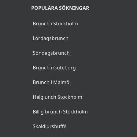
INFO
Bästa bruncher och
menyer samlad på en plats.
Den här sidan kan
innehålla reklamlänkar,
reklamlänkarna identifieras
med asterisk (*).
POPULÄRA SÖKNINGAR
Brunch i Stockholm
Lördagsbrunch
Söndagsbrunch