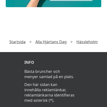
och gulbeta, syrad morot och bakad
spetskål
Veg alternativ:
Kålknyte, krokett på potatis och gulbeta,
PRENUMERERA
örtemulsion, bakad spetskål, syrad morot
Prenumerera gärna på erbjudanden från
och tryffel
restauranger och få dem direkt i din e-post. Exklusiva
erbjudanden varje månad.
DESSERT
►
Klassisk Crème Brûlée med färska bär
Läs
Integritetspolicy
Startsida
>
Alla Hjärtans Dag
>
Hässleholm