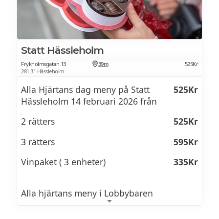
Statt Hässleholm
Frykholmsgatan 13
39m
525Kr
281 31 Hässleholm
Alla Hjärtans dag meny på Statt
525Kr
Hässleholm 14 februari 2026 från
2 rätters
525Kr
3 rätters
595Kr
Vinpaket ( 3 enheter)
335Kr
Alla hjärtans meny i Lobbybaren