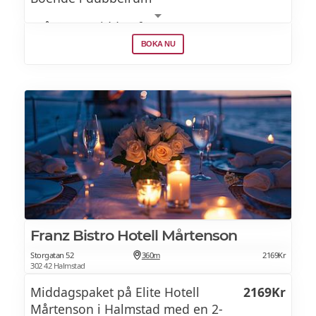
Tvårättersmiddag för 2 personer
BOKA NU
Frukostbuffé
Franz Bistro Hotell Mårtenson
Storgatan 52
360m
2169Kr
302 42 Halmstad
Middagspaket på Elite Hotell
2169Kr
Mårtenson i Halmstad med en 2-