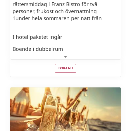
rättersmiddag i Franz Bistro för två
personer, frukost och övernattning
1under hela sommaren per natt från
I hotellpaketet ingår
Boende i dubbelrum
2-rättersmiddag för 2
BOKA NU
Frukostbuffé