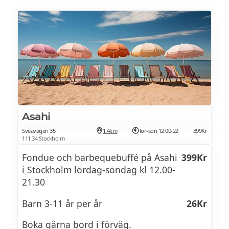
Asahi
Sveavägen 35
1.4km
lör-sön 12:00-22
399Kr
111 34 Stockholm
Fondue och barbequebuffé på Asahi
399Kr
i Stockholm lördag-söndag kl 12.00-
21.30
Barn 3-11 år per år
26Kr
Boka gärna bord i förväg.