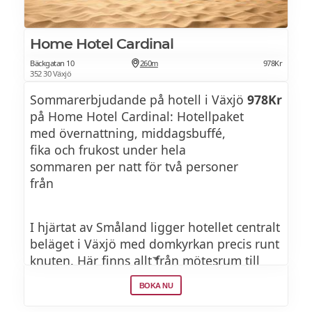
Home Hotel Cardinal
Bäckgatan 10
260m
978Kr
352 30 Växjö
Sommarerbjudande på hotell i Växjö
978Kr
på Home Hotel Cardinal: Hotellpaket
med övernattning, middagsbuffé,
fika och frukost under hela
sommaren per natt för två personer
från
I hjärtat av Småland ligger hotellet centralt
beläget i Växjö med domkyrkan precis runt
knuten. Här finns allt från mötesrum till
gym och relaxavdelning. Hotellet bjuder på
BOKA NU
frukost, eftermiddagsfika och middag.
Anländer du med bil finns