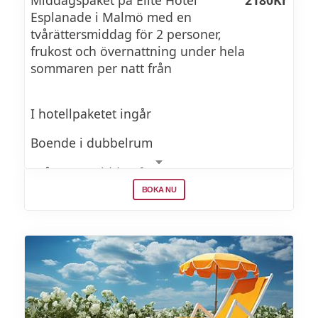
Middagspaket på Elite Hotel
2180Kr
Esplanade i Malmö med en
tvårättersmiddag för 2 personer,
frukost och övernattning under hela
sommaren per natt från
I hotellpaketet ingår
Boende i dubbelrum
Tvårättersmiddag för 2
BOKA NU
Frukostbuffé