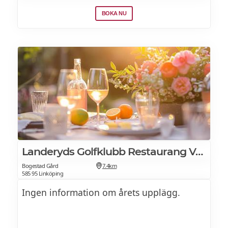
BOKA NU
Majs & chilistuvning
Blandat
Focaccia
Rödbetor & chvré
Grekisk sallad
Rostad potatis
Landeryds Golfklubb Restaurang Vesterby
Potatisgratäng
Bogestad Gård
7.4km
585 95 Linköping
Ingen information om årets upplägg.
Lördag lunch: