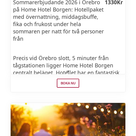
Sommarerbjudande 2026 i Örebro
1330Kr
på Home Hotel Borgen: Hotellpaket
med övernattning, middagsbuffe,
fika och frukost under hela
sommaren per natt för två personer
från
Precis vid Örebro slott, 5 minuter från
tågstationen ligger Home Hotel Borgen
centralt beläget. Hotellet har en fantastisk
arkitektur och historia som sitter i
BOKA NU
väggarna. Hotellet bjuder på frukost, fika
och middag, vilket gör att du kan känna
dig som hemma. Hotellet har även ett gym
och en relaxavdelning där du kan köra ett
energirikt träningspass och avsluta med
relax och bastu på hotellet.
Utomhusparkering finns ett stenkast från