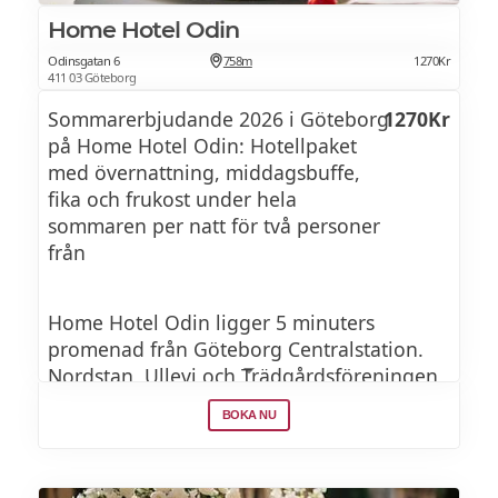
Sommar à la carte:
Home Hotel Odin
Odinsgatan 6
758m
1270Kr
Torsdagar, fredagar och lördagar
411 03 Göteborg
Öppet från kl. 18
Sommarerbjudande 2026 i Göteborg
1270Kr
på Home Hotel Odin: Hotellpaket
(Gäller ej 27 juni och 1 augusti)
med övernattning, middagsbuffe,
fika och frukost under hela
sommaren per natt för två personer
Barnbuffé
från
Serveras alla dagar
Home Hotel Odin ligger 5 minuters
promenad från Göteborg Centralstation.
Nordstan, Ullevi och Trädgårdsföreningen
ligger alla ett stenkast bort. Hotellet bjuder
BOKA NU
även på frukost, eftermiddagsfika och
middag. Du har även tillgång till ett gym
där du kan köra energirika träningspass