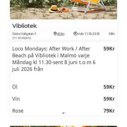
Vibliotek
Södra Vallgatan 3
423m
mån 11:30-23:30
59Kr
211 40 Malmö
Loco Mondays: After Work / After
59Kr
Beach på Vibliotek i Malmö varje
Måndag kl 11.30-sent 8 juni t.o.m 6
juli 2026 från
Öl
59Kr
Vin
59Kr
Rose
79Kr
Sangria
79Kr