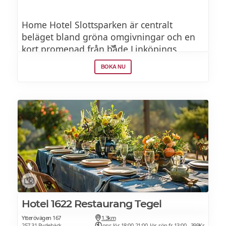
Home Hotel Slottsparken är centralt
beläget bland gröna omgivningar och en
kort promenad från både Linköpings
tågstation och domkyrka precis runt
BOKA NU
knuten. Hotellet bjuder på frukost, fika och
middag. Hotellet har en relaxavdelning
med pool och bastu där du kan slappna av
i en härlig atmosfär. Det finns även ett
modernt och välutrustat gym för den som
vill köra energirika träningspass.
Höjdpunkten finns uppe på takterrassen
där du kan koppla av i jacuzzin innan
middagen - och njuta av utsikten med nära
och kära.
Hotel 1622 Restaurang Tegel
Ytterövägen 167
1.3km
257 31 Rydebäck
ons-lör 18:00-21:00, lör-sön fr 13:00
399Kr