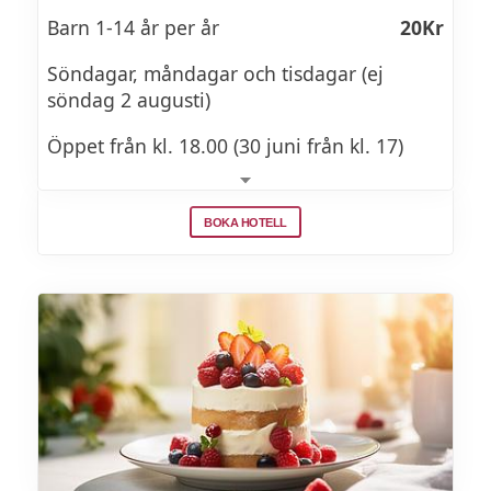
väljer att besöka slott. Bokningsbart alla
dagar med reservation för abonnerade
Barn 1-14 år per år
20Kr
datum samt i mån av plats. Incheckning
Söndagar, måndagar och tisdagar (ej
sker normalt från kl. 15:00.
söndag 2 augusti)
Öppet från kl. 18.00 (30 juni från kl. 17)
Tylösands Rock’n Roll-Buffé
495Kr
BOKA HOTELL
Barn 1-14 år per år
20Kr
Onsdagar 1 juli - 29 juli
Lördag 27 juni och 1 augusti
Söndag 2 augusti
Öppet från kl. 17