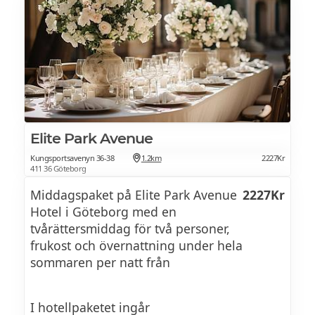
eller varva ner i ångbastun. Kommer du
med bil har hotellet ett begränsat antal
parkeringsplatser inomhus.
Elite Park Avenue
Kungsportsavenyn 36-38
1.2km
2227Kr
411 36 Göteborg
Middagspaket på Elite Park Avenue
2227Kr
Hotel i Göteborg med en
tvårättersmiddag för två personer,
frukost och övernattning under hela
sommaren per natt från
I hotellpaketet ingår