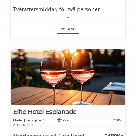
Tvårättersmiddag för två personer
Boende i dubbelrum
BOKA NU
Frukostbuffé
Elite Hotel Esplanade
Mäster Johansgatan 15
179m
2180Kr
211 21 Malmö