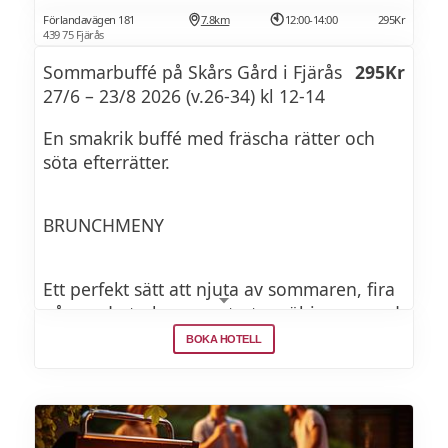
Förlandavägen 181
7.8km
12:00-14:00
295Kr
439 75 Fjärås
Sommarbuffé på Skårs Gård i Fjärås
295Kr
27/6 – 23/8 2026 (v.26-34) kl 12-14
En smakrik buffé med fräscha rätter och
söta efterrätter.
BRUNCHMENY
Ett perfekt sätt att njuta av sommaren, fira
någon du tycker om, starta möhippan med
god mat och bubbel, eller spela boule och
BOKA HOTELL
cornhole i solskenet efter maten och njut
av vår egengjorda gelato. Glädje, krubb
och utenjut – hos oss ska varje måltid vara
en upplevelse att minnas.