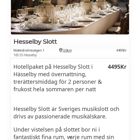
Hesselby Slott
Maltesholmsvägen 1
3.0km
4495Kr
165 55 Hässelby
Hotellpaket på Hesselby Slott i
4495Kr
Hässelby med övernattning,
trerättersmiddag för 2 personer &
frukost hela sommaren per natt
Hesselby Slott är Sveriges musikslott och
drivs av passionerade musikälskare.
Under vistelsen på slottet bor ni i
fantastiskt fina rum, varje rum med sin