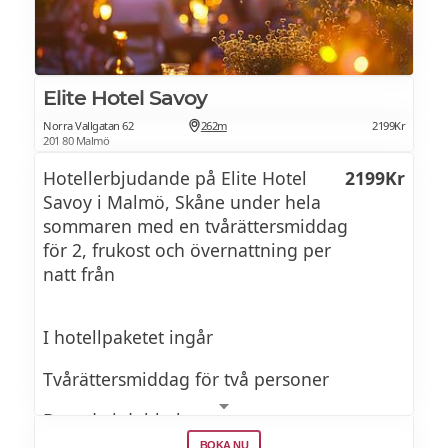
hotellet.
Elite Hotel Savoy
Norra Vallgatan 62
262m
2199Kr
201 80 Malmö
Hotellerbjudande på Elite Hotel
2199Kr
Savoy i Malmö, Skåne under hela
sommaren med en tvårättersmiddag
för 2, frukost och övernattning per
natt från
I hotellpaketet ingår
Tvårättersmiddag för två personer
Boende i dubbelrum
BOKA NU