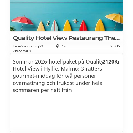
Karré
Tri tip
Ribs
Quality Hotel View Restaurang The Social
Kyckling
Hyllie Stationstorg 29
5.1km
2120Kr
215 32 Malmö
Sommar 2026-hotellpaket på Quality
2120Kr
Sås
Hotel View i Hyllie, Malmö: 3-rätters
gourmet-middag för två personer,
Bearnaisesås
övernattning och frukost under hela
sommaren per natt från
Chiliaioli
Tzaziki
Coleslaw
Pepparsås