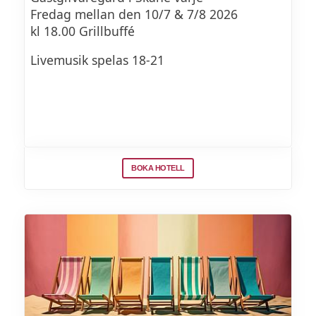
Fredag mellan den 10/7 & 7/8 2026
ert bord. Ris och varmrätter ingår även i
kl 18.00 Grillbuffé
buffén.
Livemusik spelas 18-21
BOKA HOTELL