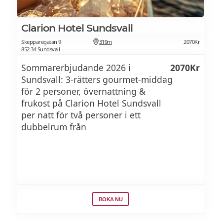
Clarion Hotel Sundsvall
Skepparegatan 9
319m
2070Kr
852 34 Sundsvall
Sommarerbjudande 2026 i
2070Kr
Sundsvall: 3-rätters gourmet-middag
för 2 personer, övernattning &
frukost på Clarion Hotel Sundsvall
per natt för två personer i ett
dubbelrum från
BOKA NU