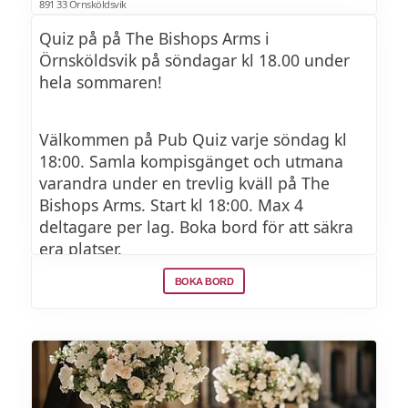
891 33 Örnsköldsvik
Focaccia
Quiz på på The Bishops Arms i
Rödbetor & chevré
Örnsköldsvik på söndagar kl 18.00 under
hela sommaren!
Grekisk sallad
Rostad potatis
Välkommen på Pub Quiz varje söndag kl
18:00. Samla kompisgänget och utmana
Potatisgratäng
varandra under en trevlig kväll på The
Bishops Arms. Start kl 18:00. Max 4
deltagare per lag. Boka bord för att säkra
Se brunchmeny >>
era platser.
BOKA BORD