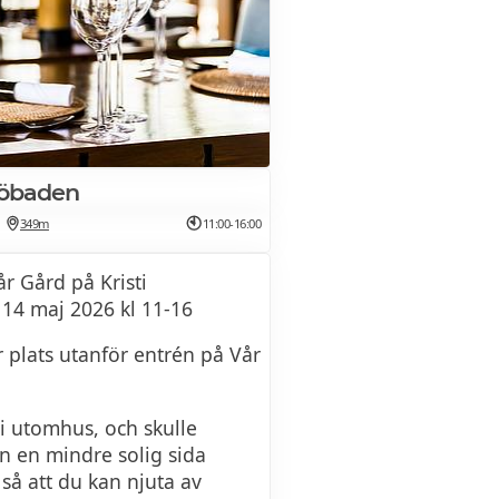
jöbaden
349m
11:00-16:00
r Gård på Kristi
14 maj 2026 kl 11-16
plats utanför entrén på Vår
vi utomhus, och skulle
ån en mindre solig sida
n så att du kan njuta av