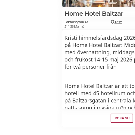
Home Hotel Baltzar
Baltzarsgatan 43
129m
211 36 Malmö
Kristi himmelsfärdsdag 202
på Home Hotel Baltzar: Mi
med övernattning, middagsb
och frukost 14-15 maj 2026 
för två personer från
Home Hotel Baltzar är ett t
hotell med 45 hotellrum oc
på Baltzarsgatan i centrala
natts sömn i mysiga rum och
morgonen med en generös f
BOKA NU
Eftermiddagen bjuder på e
något sött till kaffe eller te.