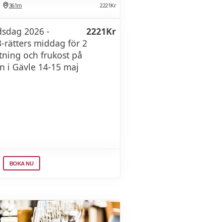
361m
2221Kr
dsdag 2026 -
2221Kr
-rätters middag för 2
tning och frukost på
n i Gävle 14-15 maj
BOKA NU