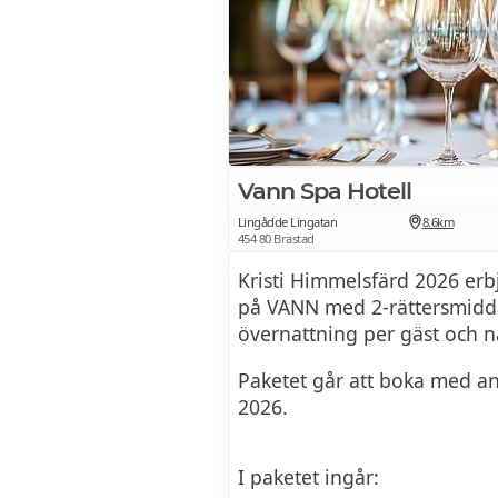
Vann Spa Hotell
Lingådde Lingatan
8.6km
454 80 Brastad
Kristi Himmelsfärd 2026 er
på VANN med 2-rättersmidd
övernattning per gäst och n
Paketet går att boka med a
2026.
I paketet ingår: