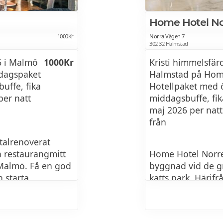
Home Hotel No
1000Kr
Norra Vägen 7
302 32 Halmstad
6 i Malmö
1000Kr
Kristi himmelsfär
ddagspaket
Halmstad på Home
uffe, fika
Hotellpaket med 
per natt
middagsbuffe, fik
maj 2026 per natt
från
otalrenoverat
h restaurangmitt
Home Hotel Norre 
 Malmö. Få en god
byggnad vid de g
 starta
katts park. Härifr
rukostbuffé.
Konstmuseum och 
n fikapaus med
stranden i Tylösa
 Efter en
frukost, fika och