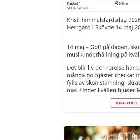
Knistad 1
6.9km
541 92 Skövde
Kristi himmelsfärdsdag 202
Herrgård i Skövde 14 maj 2
14 maj – Golf på dagen, sk
musikunderhållning på kväl
Det blir liv och rörelse här
många golfgäster checkar i
fylls av skön stämning, skrat
mat. Under kvällen bjuder 
Richard på livemusik – perfe
BOKA HOTELL
avslappnad kväll.