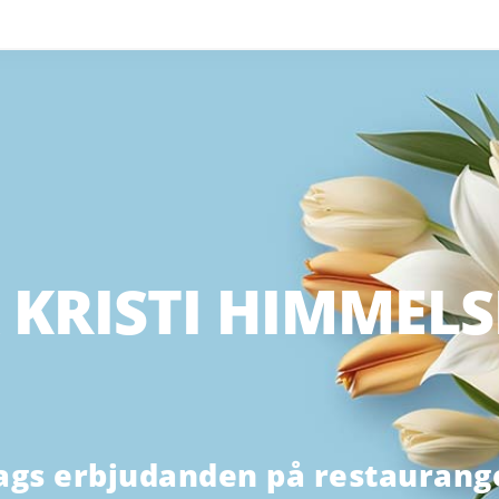
 KRISTI HIMMEL
ags erbjudanden på restaurange