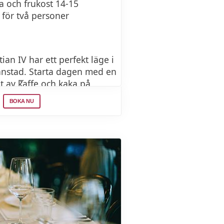
a och frukost 14-15
 något snabbt finns korv
 för två personer
d passar bra för en trevlig
rsolen.
an IV har ett perfekt läge i
anstad. Starta dagen med en
ut av kaffe och kaka på
amt middag med varmrätt,
BOKA NU
ill kvällen. Du har tillgång
igger 4 minuter från hotellet,
nergirika träningspass.
egen utomhusparkering där
n parkeringsplats om du
.