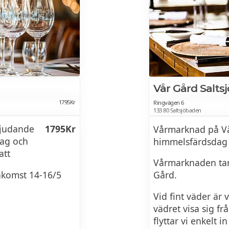
Vår Gård Salts
1795Kr
Ringvägen 6
133 80 Saltsjöbaden
bjudande
1795Kr
Vårmarknad på Vå
ag och
himmelsfärdsdag 
att
Vårmarknaden tar 
nkomst 14-16/5
Gård.
Vid fint väder är 
vädret visa sig fr
flyttar vi enkelt i