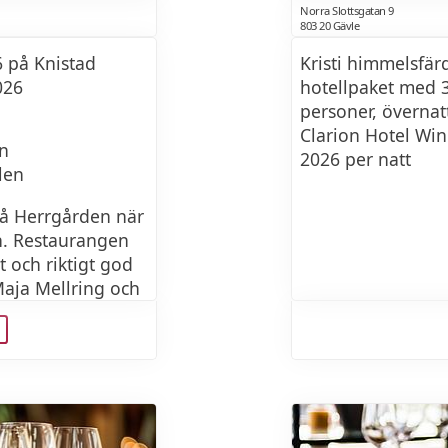
Norra Slottsgatan 9
803 20 Gävle
6 på Knistad
Kristi himmelsfär
026
hotellpaket med 3
personer, övernat
Clarion Hotel Win
ön
2026 per natt
len
 på Herrgården när
n. Restaurangen
t och riktigt god
Maja Mellring och
kt för en